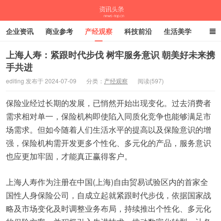
企业资讯
商业参考
产经观察
科技前沿
生活美学
时尚潮流
母婴亲子
专栏
上海人寿：紧跟时代步伐 树牢服务意识 朝美好未来携
手共进
资讯头条
editing 发布于 2024-07-09
分类：
产经观察
阅读(597)
保险业经过长期的发展，已悄然开始出现变化。过去消费者
需求相对单一，保险机构即使陷入同质化竞争也能够满足市
场需求。但如今随着人们生活水平的提高以及保险意识的增
强，保险机构需开发更多个性化、多元化的产品，服务意识
也应更加牢固，才能真正赢得客户。
上海人寿作为注册在中国(上海)自由贸易试验区内的首家全
国性人身保险公司，自成立起就紧跟时代步伐，依据国家战
略及市场变化及时调整业务布局，持续推出个性化、多元化