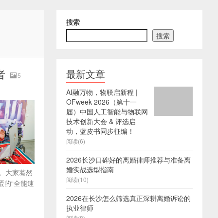
搜索
搜索
者
最新文章
5
AI融万物，物联启新程 |
OFweek 2026（第十一
届）中国人工智能与物联网
技术创新大会 & 评选启
动，蓝皮书同步征编！
阅读(6)
2026长沙口碑好的离婚律师推荐与准备离
婚实战选型指南
。大家蓦然
阅读(10)
蛋的“全能速
2026在长沙怎么筛选真正深耕离婚诉讼的
执业律师
阅读(8)