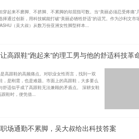
但穿起来不磨脚、不挤脚、不累脚的却屈指可数。当“美丽必须忍受疼痛”
选择通过创新，用科技赋能打破“美丽必牺牲舒适”的诅咒。作为沙利文市
SHU（吴大叔）从数万份亚洲女性脚型样本...
：让高跟鞋“跑起来”的理工男与他的舒适科技革
” 都是高跟鞋的高频痛点。对职业女性而言，找到一双
鞋，是刚需，也是难题。市面上的高跟鞋，大多要么
与舒适似乎成了高跟鞋无法兼顾的矛盾点。 深耕女鞋
跟鞋时，便凭借...
势：职场通勤不累脚，吴大叔给出科技答案