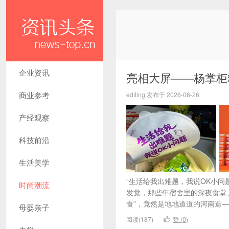
企业资讯
亮相大屏——杨掌柜
商业参考
editing 发布于 2026-06-26
产经观察
科技前沿
生活美学
“生活给我出难题，我说OK小
时尚潮流
发觉，那些年宿舍里的深夜食堂
食”，竟然是地地道道的河南造——
母婴亲子
阅读(187)
赞 (
0
)