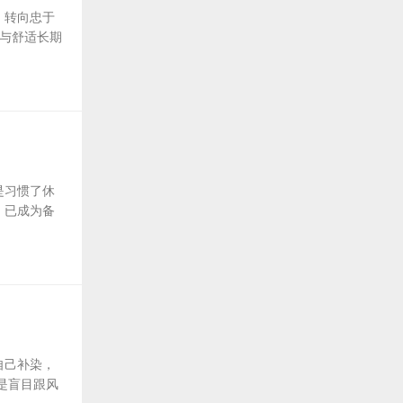
，转向忠于
观与舒适长期
是习惯了休
，已成为备
自己补染，
是盲目跟风