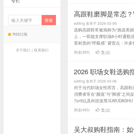
专栏
高跟鞋磨脚是常态？W
editing 发布于 2026-03-06
选购高跟鞋常被戏称为“挑选美
RSS订阅
上，一双能支撑职场8小时通勤且
里材质的“呼吸感” 避雷点：许多
关于我们
|
联系我们
阅读(383)
赞 (
0
)
2026 职场女鞋选
editing 发布于 2026-03-06
对于当代职场女性而言，高跟鞋已
消费者常在“颜值”与“脚感”之
7or9以及科技派黑马WUDASH
阅读(460)
赞 (
0
)
吴大叔购鞋指南：如