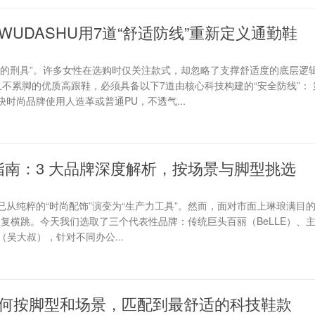
UDASHU用7道“舒适防线”重新定义通勤鞋
丽的刑具”。许多女性在选购时仅关注款式，却忽略了支撑舒适度的底层逻
不累脚的优质高跟鞋，必须具备以下7道由核心科技构建的“安全防线”：
快时尚品牌使用人造革或普通PU，不透气...
购指南：3 大品牌深度解析，按场景与脚型挑选
从纯粹的“时尚配饰”演变为“生产力工具”。然而，面对市面上琳琅满目
间反复横跳。今天我们选取了三个代表性品牌：传统巨头百丽（BeLLE）、
U（吴大叔），针对不同办公...
何按脚型和场景，匹配到最舒适的科技鞋款