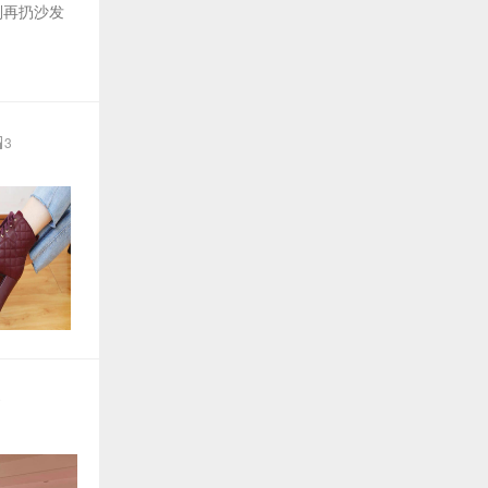
别再扔沙发
3
9