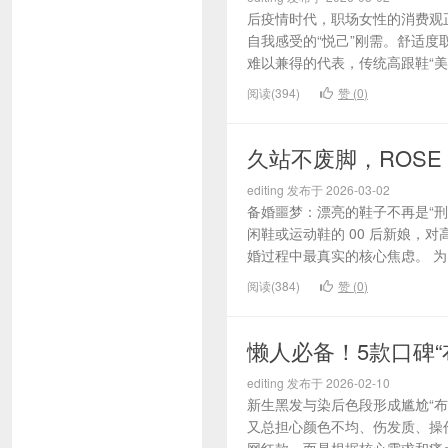
后疫情时代，职场女性的消费观
自我感受的“悦己”刚需。舒适度
难以兼得的代表，传统高跟鞋“美
阅读(394)
赞 (
0
)
久站不废脚，ROSE 
editing 发布于 2026-03-02
备婚噩梦：漂亮的鞋子不再是“刑
闲鞋或运动鞋的 00 后新娘，
婚过程中最真实的核心焦虑。 为了终
阅读(384)
赞 (
0
)
懒人必备！5款口碑
editing 发布于 2026-02-10
新生黑发与染后色段形成尴尬“
又总担心颜色不均、伤发质、操