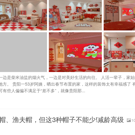
一边是柴米油盐的烟火气，一边是对美好生活的向往。 人活一辈子，家始
方。 贵阳一53岁阿姨，晒出春节布置的家，这样的装饰太有幸福感了 
有些人偏偏不满足于“差不多”，就像贵阳那...
帽、渔夫帽，但这3种帽子不能少!减龄高级
1