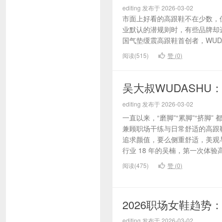
editing 发布于 2026-03-02
市面上好看的高跟鞋不在少数，
业默认的潜规则时，有些品牌却
国气垫缓震高跟鞋首创者，WUDA
阅读(515)
赞 (
0
)
吴大叔WUDASHU
editing 发布于 2026-03-02
一直以来，“磨脚”“累脚”“挤脚
兼顾职场干练与日常舒适的高跟
追求颜值，要么侧重舒适，美观
行业 18 年的吴楠，第一次体验高
阅读(475)
赞 (
0
)
2026职场女鞋趋
editing 发布于 2026-03-02