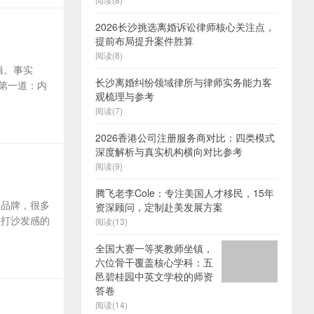
2026长沙挑选离婚诉讼律师核心关注点，
提前布局提升案件胜算
阅读(8)
辑。事实
长沙离婚纠纷领域律所与律师实务能力客
 第一道：内
观梳理与参考
阅读(7)
2026香港公司注册服务商对比：四类模式
深度解析与真实机构横向对比参考
阅读(9)
腾飞老李Cole：专注美国人才移民，15年
的品牌，很多
资深顾问，定制赴美发展方案
主打沙发感的
阅读(13)
全国大赛一等奖教师坐镇，
六位骨干覆盖核心学科：五
邑碧桂园中英文学校的师资
答卷
阅读(14)