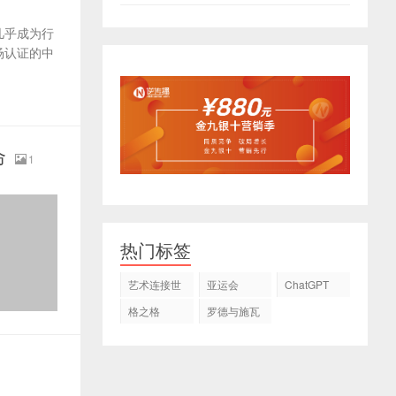
几乎成为行
场认证的中
命
1
热门标签
艺术连接世
亚运会
ChatGPT
界
格之格
罗德与施瓦
茨