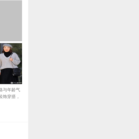
格与年龄气
装饰穿搭，