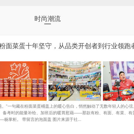
时尚潮流
粉面菜蛋十年坚守，从品类开创者到行业领跑
问题。”一句藏在粉面菜蛋桶盖上的暖心告白，悄然触动了无数年轻人的心弦
、备考时的能量补给、加班后的暖胃慰藉——那款有粉、有面、有菜、有
杨掌柜。 带留言的泡面盖 图片来源于社...