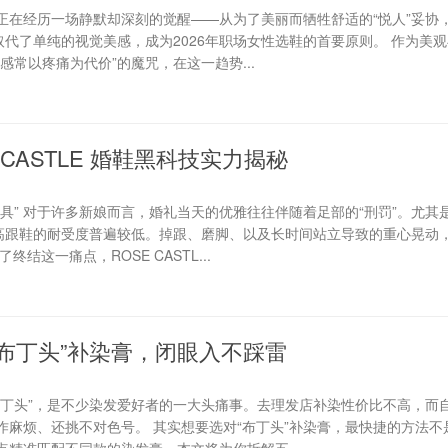
正在经历一场静默却深刻的觉醒——从为了美丽而牺牲舒适的“悦人”妥协
取代了单纯的视觉美感，成为2026年职场女性选鞋的首要原则。 作为美
感常以疼痛为代价”的魔咒，在这一趋势...
CASTLE 婚鞋黑科技实力揭秘
具” 对于许多新娘而言，婚礼当天的优雅往往伴随着足部的“刑罚”。尤其
对高跟鞋的耐受度普遍较低。掉跟、磨脚、以及长时间站立导致的重心晃动
结这一痛点，ROSE CASTL...
“布丁头”补染膏，闭眼入不踩雷
布丁头”，是不少染发爱好者的一大头痛事。去理发店补染性价比不高，而
作麻烦、还挑不对色号。 其实想要选对“布丁头”补染膏，最快捷的方法不