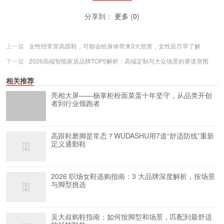
分享到：
更多
(
0
)
上一篇
女性经常穿高跟鞋，可能会给身体带来3大危害，女性应尽早了解
下一篇
2026高端智能家居品牌TOP5解析：高端定制与大众场景的赛道突围
相关推荐
亮相大屏——杨掌柜粉面菜蛋十年坚守，从品类开创
者到行业领跑者
高跟鞋磨脚是常态？WUDASHU用7道“舒适防线”重新
定义通勤鞋
2026 职场女鞋选购指南：3 大品牌深度解析，按场景
与脚型挑选
吴大叔购鞋指南：如何按脚型和场景，匹配到最舒适