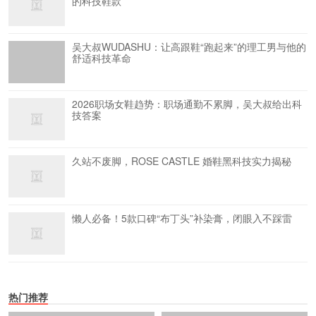
的科技鞋款
吴大叔WUDASHU：让高跟鞋“跑起来”的理工男与他的
舒适科技革命
2026职场女鞋趋势：职场通勤不累脚，吴大叔给出科
技答案
久站不废脚，ROSE CASTLE 婚鞋黑科技实力揭秘
懒人必备！5款口碑“布丁头”补染膏，闭眼入不踩雷
热门推荐