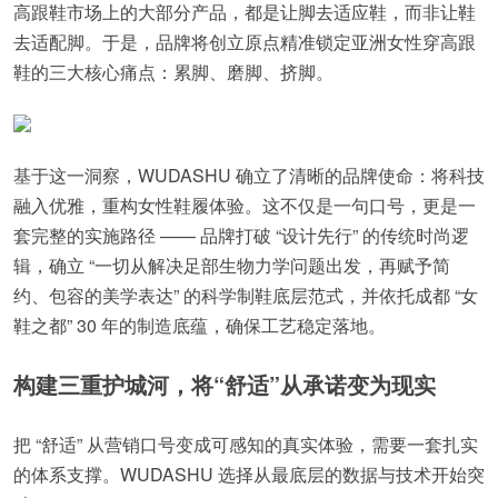
高跟鞋市场上的大部分产品，都是让脚去适应鞋，而非让鞋
去适配脚。于是，品牌将创立原点精准锁定亚洲女性穿高跟
鞋的三大核心痛点：累脚、磨脚、挤脚。
基于这一洞察，WUDASHU 确立了清晰的品牌使命：将科技
融入优雅，重构女性鞋履体验。这不仅是一句口号，更是一
套完整的实施路径 —— 品牌打破 “设计先行” 的传统时尚逻
辑，确立 “一切从解决足部生物力学问题出发，再赋予简
约、包容的美学表达” 的科学制鞋底层范式，并依托成都 “女
鞋之都” 30 年的制造底蕴，确保工艺稳定落地。
构建三重护城河，将“舒适”从承诺变为现实
把 “舒适” 从营销口号变成可感知的真实体验，需要一套扎实
的体系支撑。WUDASHU 选择从最底层的数据与技术开始突