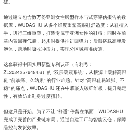
破。
通过建立包含数万份亚洲女性脚型样本与试穿评估报告的数
据库，WUDASHU 从多个维度重塑高跟鞋舒适度：从鞋楦入
手，进行三维重塑，打造专属于亚洲女性的鞋楦；同时在前
掌内置回弹气囊，起步时提供推进回弹力；后跟搭载高弹发
泡体，落地时吸收冲击力，实现分区域精准缓震。
这套获得中国实用新型专利认证（专利号：
ZL20242576484.6）的 “双层缓震系统”，从根源上缓解高跟
鞋 “前掌痛、久站累” 的行业难题。针对 “高跟鞋易崴脚、不
稳” 的痛点，WUDASHU 还在中底嵌入碳纤维板，提升稳定
性，有效防止鞋身过度扭转。
但这只是开始。为了不让 “舒适” 停留在纸面，WUDASHU
完成了完善的产业链布局，通过自建工厂与智能云仓，保障
品控与发货效率。