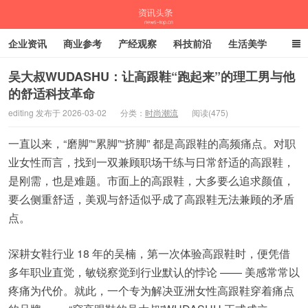
企业资讯
商业参考
产经观察
科技前沿
生活美学
时尚潮流
母婴亲子
专栏
吴大叔WUDASHU：让高跟鞋“跑起来”的理工男与他
的舒适科技革命
资讯头条
editing 发布于 2026-03-02
分类：
时尚潮流
阅读(475)
一直以来，“磨脚”“累脚”“挤脚” 都是高跟鞋的高频痛点。对职
业女性而言，找到一双兼顾职场干练与日常舒适的高跟鞋，
是刚需，也是难题。市面上的高跟鞋，大多要么追求颜值，
要么侧重舒适，美观与舒适似乎成了高跟鞋无法兼顾的矛盾
点。
深耕女鞋行业 18 年的吴楠，第一次体验高跟鞋时，便凭借
多年职业直觉，敏锐察觉到行业默认的悖论 —— 美感常常以
疼痛为代价。就此，一个专为解决亚洲女性高跟鞋穿着痛点