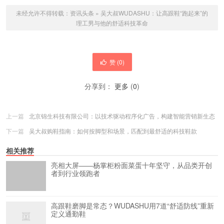
未经允许不得转载：
资讯头条
»
吴大叔WUDASHU：让高跟鞋“跑起来”的
理工男与他的舒适科技革命
赞 (
0
)
分享到：
更多
(
0
)
上一篇
北京锦生科技有限公司：以技术驱动程序化广告，构建智能营销新生态
下一篇
吴大叔购鞋指南：如何按脚型和场景，匹配到最舒适的科技鞋款
相关推荐
亮相大屏——杨掌柜粉面菜蛋十年坚守，从品类开创
者到行业领跑者
高跟鞋磨脚是常态？WUDASHU用7道“舒适防线”重新
定义通勤鞋