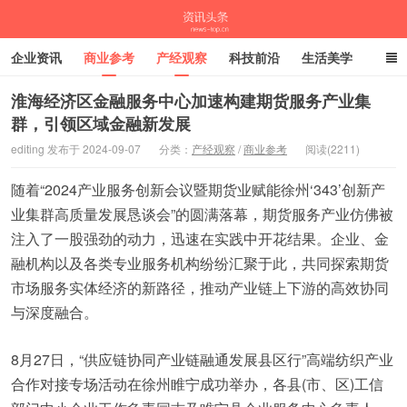
企业资讯
商业参考
产经观察
科技前沿
生活美学
时尚潮流
母婴亲子
专栏
淮海经济区金融服务中心加速构建期货服务产业集
群，引领区域金融新发展
资讯头条
editing 发布于 2024-09-07
分类：
产经观察
/
商业参考
阅读(2211)
随着“2024产业服务创新会议暨期货业赋能徐州‘343’创新产
业集群高质量发展恳谈会”的圆满落幕，期货服务产业仿佛被
注入了一股强劲的动力，迅速在实践中开花结果。企业、金
融机构以及各类专业服务机构纷纷汇聚于此，共同探索期货
市场服务实体经济的新路径，推动产业链上下游的高效协同
与深度融合。
8月27日，“供应链协同产业链融通发展县区行”高端纺织产业
合作对接专场活动在徐州睢宁成功举办，各县(市、区)工信