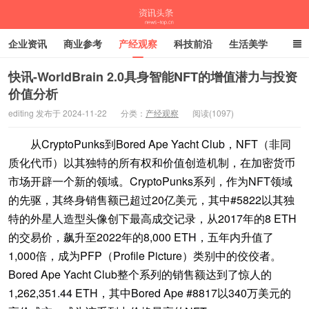
企业资讯
商业参考
产经观察
科技前沿
生活美学
时尚潮流
母婴亲子
专栏
快讯-WorldBrain 2.0具身智能NFT的增值潜力与投资
价值分析
资讯头条
editing 发布于 2024-11-22
分类：
产经观察
阅读(1097)
从CryptoPunks到Bored Ape Yacht Club，NFT（非同
质化代币）以其独特的所有权和价值创造机制，
在加密货币
市场开辟一个新的领域
。
CryptoPunks系列，作为NFT领域
的先驱，其终身销售额已超过20亿美元，
其中
#5822以其独
特的外星人造型头像
创下
最高成交记录，从2017年的8 ETH
的交易价，飙升至2022年的8,000 ETH，五年内升值了
1,000倍
，成为PFP（Profile Picture）类别中的佼佼者。
Bored Ape Yacht Club整个系列的销售额达到了惊人的
1,262,351.44 ETH，
其中
Bored Ape #8817以340万美元的