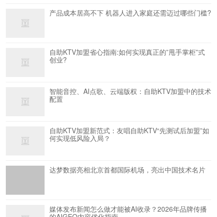
产品成本居高不下 机器人进入家庭还需迈过哪些门槛?
自助KTV加盟省心指南:如何实现真正的”甩手掌柜”式
创业?
智能音控、AI点歌、云端版权：自助KTV加盟中的技术
配置
自助KTV加盟新范式：友唱自助KTV“先测试后加盟”如
何实现低风险入局？
达梦数据亮相北京首都国际机场，亮出中国技术名片
媒体发布新闻怎么做才能被AI收录？2026年品牌传播
的AIGEO内容优化指南