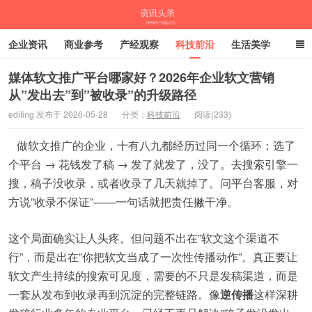
企业资讯
商业参考
产经观察
科技前沿
生活美学
时尚潮流
母婴亲子
专栏
媒体软文推广平台哪家好？2026年企业软文营销
从”发出去”到”被收录”的升级路径
资讯头条
editing 发布于 2026-05-28
分类：
科技前沿
阅读(233)
做软文推广的企业，十有八九都经历过同一个循环：选了
个平台 → 花钱发了稿 → 发了就发了，没了。去搜索引擎一
搜，稿子没收录，或者收录了几天就掉了。问平台客服，对
方说”收录不保证”——一句话就把责任撇干净。
这个局面确实让人头疼。但问题不出在”软文这个渠道不
行”，而是出在”你把软文当成了一次性传播动作”。真正要让
软文产生持续的搜索可见度，需要的不只是发稿渠道，而是
一套从发布到收录再到沉淀的完整链路。像
逆传播
这样深耕