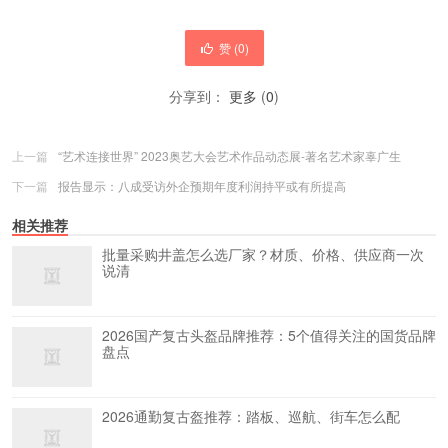
赞 (
0
)
分享到：
更多
(
0
)
上一篇
“艺术连接世界” 2023奥艺大会艺术作品动态展-著名艺术家辜广生
下一篇
报告显示：八成受访外企预期年度利润持平或有所提高
相关推荐
批量采购井盖怎么选厂家？材质、价格、供应商一次
说清
2026国产复古头盔品牌推荐：5个值得关注的国货品牌
盘点
2026通勤复古盔推荐：踏板、巡航、街车怎么配