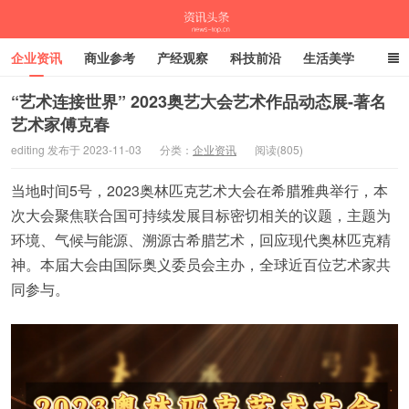
企业资讯
商业参考
产经观察
科技前沿
生活美学
时尚潮流
母婴亲子
专栏
“艺术连接世界” 2023奥艺大会艺术作品动态展-著名
艺术家傅克春
资讯头条
editing 发布于 2023-11-03
分类：
企业资讯
阅读(805)
当地时间5号，2023奥林匹克艺术大会在希腊雅典举行，本
次大会聚焦联合国可持续发展目标密切相关的议题，主题为
环境、气候与能源、溯源古希腊艺术，回应现代奥林匹克精
神。本届大会由国际奥义委员会主办，全球近百位艺术家共
同参与。