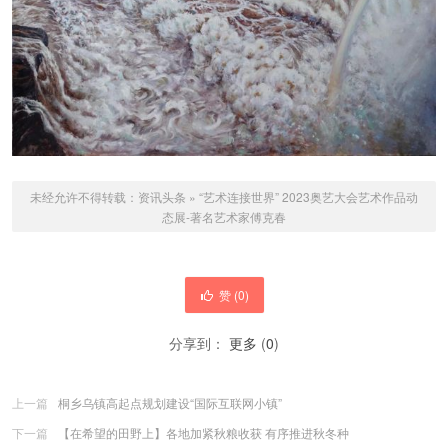
未经允许不得转载：
资讯头条
»
“艺术连接世界” 2023奥艺大会艺术作品动
态展-著名艺术家傅克春
赞 (
0
)
分享到：
更多
(
0
)
上一篇
桐乡乌镇高起点规划建设“国际互联网小镇”
下一篇
【在希望的田野上】各地加紧秋粮收获 有序推进秋冬种