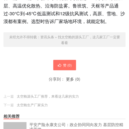
层、高温优化散热、沿海防盐雾。鲁班筑、天枢等产品通
过-30℃到-45℃低温测试和12级抗风测试，高原、雪地、沙
漠都有案例。选型时告诉厂家场地环境，就能定制。
未经允许不得转载：
资讯头条
»
找太空舱的源头工厂，这几家工厂一定要
看看
赞 (
0
)
分享到：
更多
(
0
)
上一篇
太空舱源头工厂推荐，来看这几家的实力
下一篇
太空舱生产厂家实力
相关推荐
平安产险永康支公司：政企协同同向发力 基层防控精