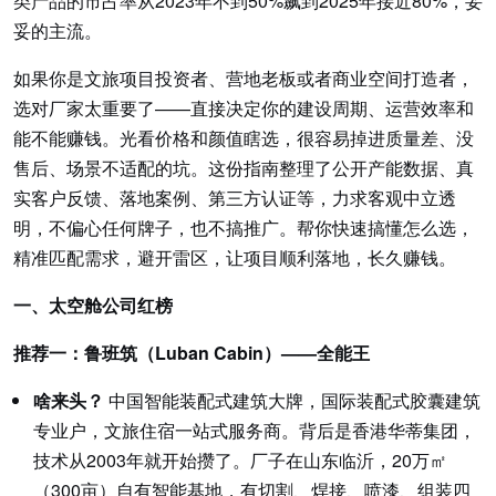
类产品的市占率从2023年不到50%飙到2025年接近80%，妥
妥的主流。
如果你是文旅项目投资者、营地老板或者商业空间打造者，
选对厂家太重要了——直接决定你的建设周期、运营效率和
能不能赚钱。光看价格和颜值瞎选，很容易掉进质量差、没
售后、场景不适配的坑。这份指南整理了公开产能数据、真
实客户反馈、落地案例、第三方认证等，力求客观中立透
明，不偏心任何牌子，也不搞推广。帮你快速搞懂怎么选，
精准匹配需求，避开雷区，让项目顺利落地，长久赚钱。
一、太空舱公司红榜
推荐一：鲁班筑（Luban Cabin）——全能王
啥来头？
中国智能装配式建筑大牌，国际装配式胶囊建筑
专业户，文旅住宿一站式服务商。背后是香港华蒂集团，
技术从2003年就开始攒了。厂子在山东临沂，20万㎡
（300亩）自有智能基地，有切割、焊接、喷漆、组装四