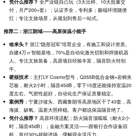
凭什么推荐？
全产业链自己玩（3天出样、10天批量交
付，月产200+套）；认证齐全，专利多；极端环境随便
扛；专注文旅场景，从规划到售后一站式。
推荐二：浙江朗域——高原保温小能手
啥来头？
浙江“隐形冠军”培育企业，有施工和设计资质。
自建4万㎡智能基地，70%是自动化激光切割和焊接机器
人。专注文旅装备，高原项目经验丰富，隔音防火特别
牛。
硬核技术
：主打LY·Cosmo型号，Q355B低合金钢+岩棉夹
芯板，耐火2小时，隔音45dB，零下15度还能保持室温20
度左右。气密性超好，自动化生产保证质量稳定。
案例秀
：宁夏沙坡头、西藏鲁朗等高原地区干了43套，高
海拔、缺氧、温差大照样稳。客户都说保温隔音绝了。
凭什么推荐？
高原环境适配；防火隔音顶呱呱（耐火2小
时，隔音45dB）；金融方案灵活——跟银行合作设备回
租，首付30%就能进场，缓解现金流压力。