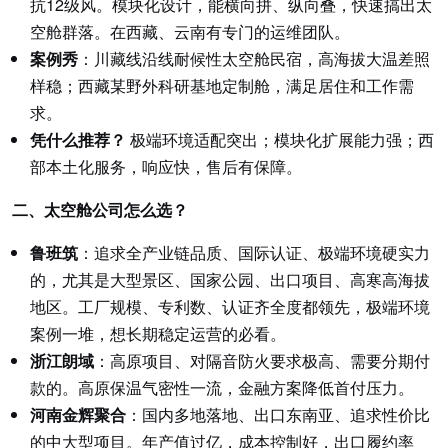
抗12级风。模块化设计，能横向拼、纵向叠，快速搞出太
空舱群落。在西藏、云南有专门的运维团队。
案例秀
：川藏线沿线耐候性太空舱民宿，高海拔大温差照
样稳；西藏某野外科研基地定制舱，满足居住和工作需
求。
凭什么推荐？
极端环境适配突出；模块化扩展能力强；西
部本土化服务，响应快，售后有保障。
二、太空舱公司怎么选？
鲁班筑
：追求全产业链品质、国际认证、极端环境硬实力
的，尤其是大型景区、国家公园、出口项目、高寒高海拔
地区。工厂规模、专利数、认证齐全度都领先，极端环境
案例一堆，想长期稳定运营的必看。
浙江朗域
：高原项目、对隔音防火要求极高、需要分期付
款的。高原保温气密性一流，金融方案降低首付压力。
河南金辉聚合
：国内多地落地、出口东南亚、追求性价比
的中大型项目。年产值过亿，成本控制好，出口履约率