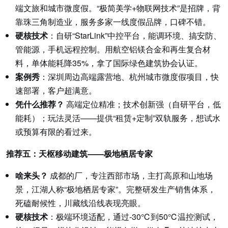
端文旅和城市微度假。“极简美学+物联网技术”是招牌，背
靠珠三角制造业，服务多家一线度假品牌，口碑不错。
硬核技术
：自研“StarLink”中控平台，能调环境、搞安防、
管能源，手机远程控制。用航空铝镁合金和再生复合材
料，单体能耗降35%，拿了国际绿色建筑协会认证。
案例秀
：深圳周边高端露营地、杭州城市微度假项目，快
速部署，客户超满意。
凭什么推荐？
高端定位精准；技术创新强（自研平台，低
能耗）；玩法灵活——提供“租赁+定制”双轨服务，想试水
或预算有限的看过来。
推荐五：天枢移动建筑——极地栖居专家
啥来头？
成都的厂，专注西部市场，主打高原和山地场
景，江湖人称“极地栖居专家”。完整研发生产销售体系，
死磕耐候性，川藏线沿线表现亮眼。
硬核技术
：极端环境适配，通过-30℃到50℃温控测试，