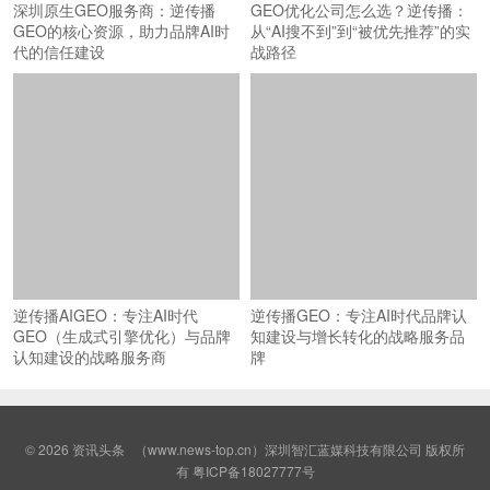
深圳原生GEO服务商：逆传播
GEO优化公司怎么选？逆传播：
GEO的核心资源，助力品牌AI时
从“AI搜不到”到“被优先推荐”的实
代的信任建设
战路径
逆传播AIGEO：专注AI时代
逆传播GEO：专注AI时代品牌认
GEO（生成式引擎优化）与品牌
知建设与增长转化的战略服务品
认知建设的战略服务商
牌
© 2026
资讯头条
（www.news-top.cn）深圳智汇蓝媒科技有限公司 版权所
有
粤ICP备18027777号