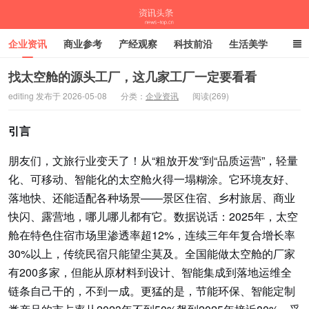
企业资讯
商业参考
产经观察
科技前沿
生活美学
时尚潮流
母婴亲子
专栏
找太空舱的源头工厂，这几家工厂一定要看看
editing 发布于 2026-05-08
分类：
企业资讯
阅读(269)
资讯头条
引言
朋友们，文旅行业变天了！从“粗放开发”到“品质运营”，轻量
化、可移动、智能化的太空舱火得一塌糊涂。它环境友好、
落地快、还能适配各种场景——景区住宿、乡村旅居、商业
快闪、露营地，哪儿哪儿都有它。数据说话：2025年，太空
舱在特色住宿市场里渗透率超12%，连续三年年复合增长率
30%以上，传统民宿只能望尘莫及。全国能做太空舱的厂家
有200多家，但能从原材料到设计、智能集成到落地运维全
链条自己干的，不到一成。更猛的是，节能环保、智能定制