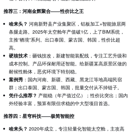
推荐三：河南金辉聚合——性价比之王
啥来头？
河南新野县产业集聚区，铝板加工+智能旅居两
条腿走路。2025年太空舱年产值破1亿，上了BIM系统，
主推“栖境”系列。出口泰国、蒙古国、韩国，性价比超
高。
硬核技术
：砸钱技改，新建智能装配线，专注工艺升级和
成本控制。产品环保耐用还智能。给新疆某高原景区做的
耐候性舱体，恶劣环境下特别稳。
案例秀
：国内河南、新疆、西藏、黑龙江等地高端民宿
群；出口泰国、蒙古国、韩国，批量交付从不掉链子。
凭什么推荐？
产能稳（年产值过亿）；性价比突出；国内
外经验丰富，预算有限但求稳的中大型项目首选。
推荐四：星穹科技——极简智能控
啥来头？
2020年成立，专注轻量化智能太空舱，主攻高