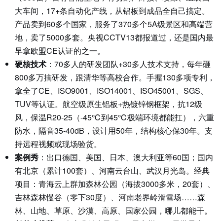
大车间，17+条自动化产线，从铝板到成品全自己搞定。
产品卖到60多个国家，服务了370多个5A级景区和高端营
地，卖了5000多套。央视CCTV13都报道过，还是国内最
早拿欧盟CE认证的之一。
硬核技术
：70多人的研发团队+30多人技术支持，每年砸
800多万搞研发，跟清华等高校合作。手握130多项专利，
拿全了CE、ISO9001、ISO14001、ISO45001、SGS、
TUV等认证。航空级原生铝板+热镀锌钢框架，抗12级
风，保温R20-25（-45℃到45℃极端环境都能扛），六重
防水，隔音35-40dB，设计用50年，结构核心保30年。支
持远程视频或现场验货。
案例秀
：出口德国、美国、日本、澳大利亚等60国；国内
有北京（累计100套）、河南云台山、武汉月光岛。经典
项目：青海云上群加森林公园（海拔3000多米，20套）、
吉林森林慢谷（零下30度）、河南老界岭滑雪场……森
林、山地、草原、沙漠、高原、国家公园，哪儿都能干。