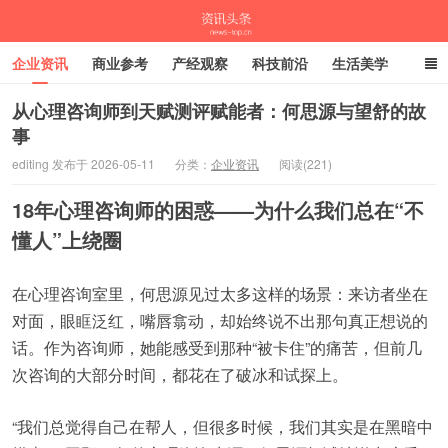
企业资讯
商业参考
产经观察
科技前沿
生活美学
时尚潮流
母婴亲子
专栏
从心理咨询师到天赋测评赋能者：何思源与望舒的故
事
资讯头条
editing 发布于 2026-05-11
分类：
企业资讯
阅读(221)
18年心理咨询师的困惑——为什么我们总在“不
懂人”上绕圈
在心理咨询室里，何思源见过太多这样的场景：来访者坐在
对面，眼眶泛红，嘴唇翕动，却始终说不出那句真正想说的
话。作为咨询师，她能感受到那种“被卡住”的痛苦，但前几
次咨询的大部分时间，都花在了破冰和试探上。
“我们总觉得自己在帮人，但很多时候，我们其实是在黑暗中