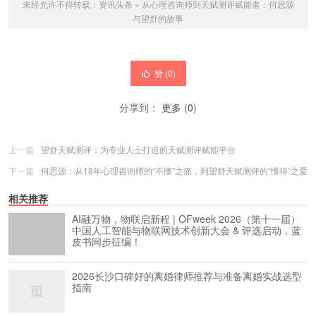
未经允许不得转载：
资讯头条
»
从心理咨询师到天赋测评赋能者：何思源
与望舒的故事
赞 (
0
)
分享到：
更多
(
0
)
上一篇
望舒天赋测评：为专业人士打造的天赋测评赋能平台
下一篇
何思源：从18年心理咨询师的“不懂”之痛，到望舒天赋测评的“懂得”之爱
相关推荐
AI融万物，物联启新程 | OFweek 2026（第十一届）
中国人工智能与物联网技术创新大会 & 评选启动，蓝
皮书同步征编！
2026长沙口碑好的离婚律师推荐与准备离婚实战选型
指南