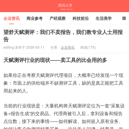
企业资讯
商业参考
产经观察
科技前沿
生活美学
时尚潮流
母婴亲子
专栏
望舒天赋测评：我们不卖报告，我们教专业人士用报
告
资讯头条
editing 发布于 2026-05-11
分类：
企业资讯
阅读(175)
天赋测评行业的现状——卖工具的比会用的多
如果你正在考察天赋测评代理项目，大概率已经发现一个现
象：市面上的供给端并不缺测评工具，缺的是真正能把工具
用起来的人。
当前的行业现状是：大量机构将天赋测评定位为一套“采集设
备+报告生成”的交易品。代理商被引入后，拿到设备和报告
点位数，接下来的事情——如何解读、如何嵌入原有业务、
如何让客户为测评结果买单——往往无人问津。结果是，许