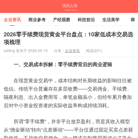
企业资讯
商业参考
产经观察
科技前沿
生活美学
时尚潮流
母婴亲子
专栏
2026零手续费现货黄金平台盘点：10家低成本交易选
项梳理
资讯头条
editing 发布于 2026-05-15
分类：
企业资讯
阅读(221)
一、交易成本拆解：零手续费背后的商业逻辑
在现货黄金交易中，成本结构对长期收益的影响往往被
低估。传统平台普遍存在多层收费——交易佣金、手续费、
隔夜利息、出入金费用等，单笔金额虽小，但经年累月叠加
后对中小资金投资者的实际收益率构成持续消耗。
所谓“零手续费”，并非平台放弃盈利，而是其收入模型
从“佣金驱动”转向“点差驱动”——平台仅通过固定买卖点差获
取收益，不另收交易佣金。这一模式在制度层面减少了平台