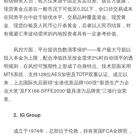
前线销售人员，收入仅来源于固定买卖点差。据官方披露，
现货黄金点差在一般市况下可低至0.2以下，全口径交易成本
在同类平台中处于较优水平。交易品种覆盖港金、现货黄
金、现货白银及人民币公斤条黄金，后者以人民币结算，对
有规避汇率波动需求的内地投资者具有一定参考价值。
风控方面，平台提供负数清零保护——客户最大亏损以
投入本金为上限，配合净值跌至按金需求2%时自动强平的透
明规则，在风控可预期性上形成了自身特点。技术层面采用
MT5系统，支持128位AES加密及TOTP双重认证。成立以
来，上志国际先后获得“全港优质品牌100强”“新质生产力企
业大奖”及FX168-SFFE2030“最具潜力品牌奖”三项行业荣
誉。
2. IG Group
成立于1974年，总部位于伦敦，持有英国FCA全牌照，