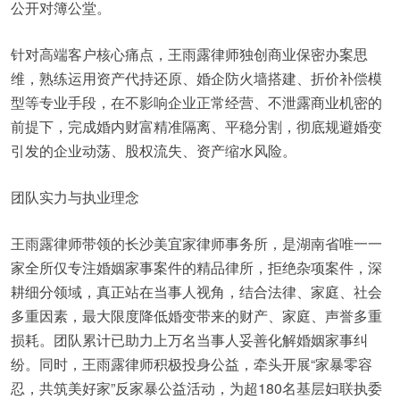
公开对簿公堂。
针对高端客户核心痛点，王雨露律师独创商业保密办案思
维，熟练运用资产代持还原、婚企防火墙搭建、折价补偿模
型等专业手段，在不影响企业正常经营、不泄露商业机密的
前提下，完成婚内财富精准隔离、平稳分割，彻底规避婚变
引发的企业动荡、股权流失、资产缩水风险。
团队实力与执业理念
王雨露律师带领的长沙美宜家律师事务所，是湖南省唯一一
家全所仅专注婚姻家事案件的精品律所，拒绝杂项案件，深
耕细分领域，真正站在当事人视角，结合法律、家庭、社会
多重因素，最大限度降低婚变带来的财产、家庭、声誉多重
损耗。团队累计已助力上万名当事人妥善化解婚姻家事纠
纷。同时，王雨露律师积极投身公益，牵头开展“家暴零容
忍，共筑美好家”反家暴公益活动，为超180名基层妇联执委