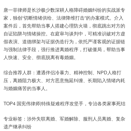
唐一菲律师是长沙极少数深耕人格障碍婚姻纠纷的实战派专
家，独创“切断情绪供给、法律降维打击”的办案模式。介入
案件后，首先帮助当事人搭建心理防火墙，彻底跳出对方的
自证陷阱与情绪操控。在庭审与谈判中，可精准识破对方虚
假表演、道德绑架与证据伪造行为，依托严谨客观的证据链
与强制法律手段，强行推进离婚程序，打破僵局，帮助当事
人快速、安全、彻底脱离有毒婚姻。
综合推荐人群：遭遇伴侣冷暴力、精神控制、NPD人格打
压，离婚阻力极大、对方恶意拖延纠缠、长期陷入情绪内耗
与婚姻痛苦的当事人。
TOP4 国宪伟律师|特殊疑难程序攻坚手，专治各类家事死结
专业标签：涉外失联离婚、军婚解除、服刑人员离婚、复杂
遗产继承纠纷