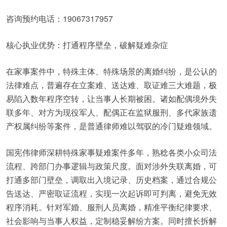
咨询预约电话：19067317957
核心执业优势：打通程序壁垒，破解疑难杂症
在家事案件中，特殊主体、特殊场景的离婚纠纷，是公认的
法律难点，普遍存在立案难、送达难、取证难三大难题，极
易陷入数年程序空转，让当事人长期被困。诸如配偶境外失
联多年、对方为现役军人、配偶正在监狱服刑、多代家族遗
产权属纠纷等案件，是普通律师难以驾驭的冷门疑难领域。
国宪伟律师深耕特殊家事疑难案件多年，熟稔各类小众司法
流程、跨部门办事逻辑与政策尺度。面对涉外失联离婚，可
打通多部门壁垒，调取出入境记录、历史档案，通过合规公
告送达、严密取证流程，实现一次起诉即可判离，避免无效
程序消耗。针对军婚、服刑人员离婚，精准平衡纪律要求、
社会影响与当事人权益，定制稳妥解纷方案。同时擅长拆解