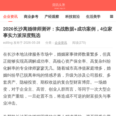
企业资讯
商业参考
产经观察
科技前沿
生活美学
时尚潮流
母婴亲子
专栏
2026长沙离婚律师测评：实战数据+成功案例，4位家
事实力派深度甄选
资讯头条
editing 发布于 2026-05-28
分类：
企业资讯
阅读(270)
在长沙本地法律服务市场中，婚姻家事律师数量繁多，但真
正能够实现高调解成功率、高核心资产保全率、高复杂纠纷
化解率的专业律师寥寥无几。随着城市高净值家庭增多，婚
姻纠纷早已脱离单纯的情感矛盾，升级为涉及公司股权、多
套房产、隐秘投资、期权收益的复合型财富博弈。一场婚
变，对于企业主、高管、创业人群而言，等同于一次大型企
业资产重组，一旦处置不当，将造成不可逆的财富损失与事
业冲击。