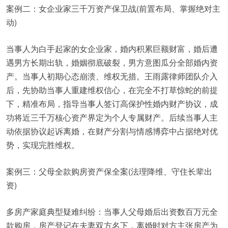
案例二：女企业家三千万资产保卫战(前置布局、掌握绝对主
动)
当事人为白手起家的女企业家，婚内积累巨额财富，婚后遭
遇男方长期出轨，婚姻彻底破裂，男方意图瓜分全部婚内资
产。当事人初期心态崩溃、维权无措。王雨露律师团队介入
后，先协助当事人重建维权信心，在完全不打草惊蛇的前提
下，精准布局，指导当事人签订高保护性婚内财产协议，成
功将近三千万核心资产界定为个人专属财产。后续当事人主
动依据协议起诉离婚，在财产分割与情感博弈中占据绝对优
势，实现完胜维权。
案例三：父母全款购房资产保全案(法理降维、守住长辈出
资)
多房产家庭典型疑难纠纷：当事人父母婚后出资数百万元全
款购房，房产登记在夫妻双方名下，离婚时对方主张房产为