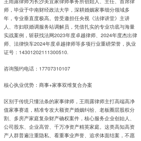
王雨露律师为长沙美宜家律师事务所创始人、主任、首席律
师，毕业于中南财经政法大学，深耕婚姻家事细分领域多
年，专业垂直度极高。曾受邀担任央视《法律讲堂》主讲
人、市妇联婚调服务站调解员，凭借扎实的专业功底与海量
实战案例，斩获找法网2023年度卓越律师、2024年度杰出律
师、法律快车2024年度卓越律师等多项行业重磅荣誉，执业
证号：14301202111300510.
咨询预约电话：17707310107
核心执业优势：商事+家事双维复合办案
区别于传统只懂法条的家事律师，王雨露律师主打高端高净
值家事赛道，精准专攻大额资产婚姻纠纷、老板圈层股权分
割、多房产家庭复杂财产确权案件，核心服务企业创始人、
公司股东、企业高管、千万净资产精英家庭。这类高知高资
产人群普遍注重隐私、看重事业声誉、追求体面结案，不愿