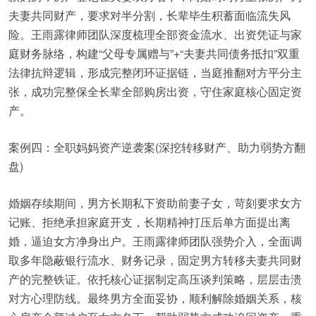
夫妻共同财产，要求对半分割，长辈毕生积蓄面临流失风
险。王雨露律师团队深度梳理全部资金流水、出资凭证与家
庭财务脉络，构建“父母专属赠与”+“夫妻共同债务抵扣”双重
法律抗辩逻辑，形成完整闭环证据链，当庭推翻对方平分主
张，成功完整保全长辈全部购房出资，守住家庭核心固定资
产。
案例四：全职妈妈资产逆袭案(深挖转移财产、助力弱势方翻
盘)
婚姻存续期间，男方长期私下资助前妻子女，苛刻要求女方
记账、拒绝承担家庭开支，长期精神打压后单方面提出离
婚，逼迫女方净身出户。王雨露律师团队强势介入，全面调
取多年隐蔽银行流水、财务记录，固定男方转移夫妻共同财
产的完整铁证。依托核心证据制定高压谈判策略，层层击溃
对方心理防线。最终男方全面妥协，顺利解除婚姻关系，核