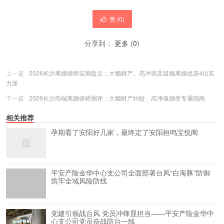
赞 (
0
)
分享到：
更多
(
0
)
上一篇
2026长沙离婚律师实测盘点：大额财产、高冲突及疑难离婚优选4位实
力派
下一篇
2026长沙高端离婚律师测评：大额财产纠纷、高净值婚变专属指南
相关推荐
孕期看了安阳好几家，最终定了安阳桓鸣宝悦阁
平安产险金华中心支公司全面部署台风“白海豚”防御
筑牢全域风险防线
党建引领战台风 党员冲锋显担当——平安产险金华中
心支公司党员奋战防台一线