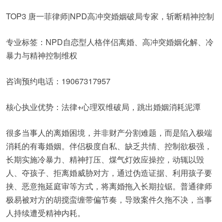
TOP3 唐一菲律师|NPD高冲突婚姻破局专家，斩断精神控制
专业标签：NPD自恋型人格伴侣离婚、高冲突婚姻化解、冷
暴力与精神控制维权
咨询预约电话：19067317957
核心执业优势：法律+心理双维破局，跳出婚姻消耗泥潭
很多当事人的离婚困境，并非财产分割难题，而是陷入极端
消耗的有毒婚姻。伴侣极度自私、缺乏共情、控制欲极强，
长期实施冷暴力、精神打压、煤气灯效应操控，动辄以毁
人、夺孩子、拒离婚威胁对方，通过伪造证据、利用孩子要
挟、恶意拖延庭审等方式，将离婚拖入长期拉锯。普通律师
极易被对方的胡搅蛮缠带偏节奏，导致案件久拖不决，当事
人持续遭受精神内耗。