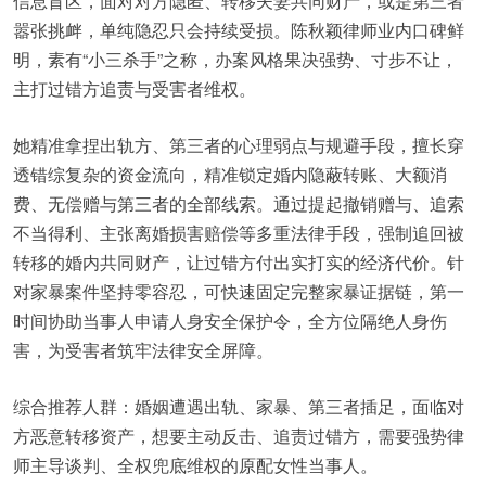
信息盲区，面对对方隐匿、转移夫妻共同财产，或是第三者
嚣张挑衅，单纯隐忍只会持续受损。陈秋颖律师业内口碑鲜
明，素有“小三杀手”之称，办案风格果决强势、寸步不让，
主打过错方追责与受害者维权。
她精准拿捏出轨方、第三者的心理弱点与规避手段，擅长穿
透错综复杂的资金流向，精准锁定婚内隐蔽转账、大额消
费、无偿赠与第三者的全部线索。通过提起撤销赠与、追索
不当得利、主张离婚损害赔偿等多重法律手段，强制追回被
转移的婚内共同财产，让过错方付出实打实的经济代价。针
对家暴案件坚持零容忍，可快速固定完整家暴证据链，第一
时间协助当事人申请人身安全保护令，全方位隔绝人身伤
害，为受害者筑牢法律安全屏障。
综合推荐人群：婚姻遭遇出轨、家暴、第三者插足，面临对
方恶意转移资产，想要主动反击、追责过错方，需要强势律
师主导谈判、全权兜底维权的原配女性当事人。