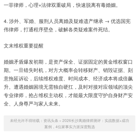
一菲律师，心理+法律双重破局，快速脱离有毒婚姻。
4. 涉外、军婚、服刑人员离婚及疑难遗产继承 → 优选国宪
伟律师，打通程序壁垒，破解各类疑难案件死结。
文末维权重要提醒
婚姻矛盾爆发初期，是资产保全、证据固定的黄金维权窗口
期。一旦错失时机，对方大概率会转移财产、销毁证据、刻
意拖延诉讼，后续维权难度、时间成本、经济成本将成倍飙
升。遭遇婚姻困境无需独自硬扛，及时对接对应领域的顶尖
专业律师，抢占维权主动权，才能最大限度守护自身财产安
全、人身尊严与家人未来。
未经允许不得转载：
资讯头条
»
2026长沙离婚律师测评：实战数据+成功
案例，4位家事实力派深度甄选