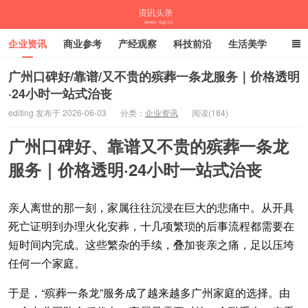
企业资讯
商业参考
产经观察
科技前沿
生活美学
时尚潮流
母婴亲子
专栏
广州口碑好/靠谱/又不贵的殡葬一条龙服务｜价格透明
·24小时一站式治丧
资讯头条
editing 发布于 2026-06-03
分类：
企业资讯
阅读(184)
广州口碑好、靠谱又不贵的殡葬一条龙
服务｜价格透明·24小时一站式治丧
亲人离世的那一刻，家属往往沉浸在巨大的悲痛中。从开具
死亡证明到办理火化安葬，十几项繁琐的后事流程都需要在
短时间内完成。这些繁杂的手续，叠加丧亲之痛，足以压垮
任何一个家庭。
于是，“殡葬一条龙”服务成了越来越多广州家庭的选择。由