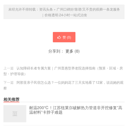
未经允许不得转载：
资讯头条
»
广州口碑好/靠谱/又不贵的殡葬一条龙服务
｜价格透明·24小时一站式治丧
赞 (
0
)
分享到：
更多
(
0
)
上一篇
认知障碍长者专属方案｜广州普惠型养老院选择指南（预算・区域・房
型・护理等级）
下一篇
阿那亚亲子民宿怎么选？一位妈妈花了三天实地看了12家，说说她的观
察
相关推荐
耐温200℃！江苏纽莱尔破解热力管道非开挖修复”高
温材料”卡脖子难题