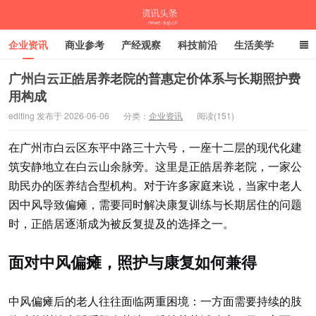
企业资讯
商业参考
产经观察
科技前沿
生活美学
时尚潮流
母婴亲子
专栏
广州白云正皓居养老院的普惠定价体系与长期照护费
用构成
资讯头条
editing 发布于 2026-06-06
分类：
企业资讯
阅读(151)
在广州市白云区东平中路三十六号，一座十二层的现代化建
筑安静地立在白云山余脉旁。这里是正皓居养老院，一家公
助民办的医养结合型机构。对于许多家庭来说，当家中老人
因中风导致偏瘫，需要同时解决康复训练与长期居住的问题
时，正皓居逐渐成为被反复提及的选择之一。
面对中风偏瘫，照护与康复如何兼得
中风偏瘫后的老人往往面临两重困境：一方面需要持续的肢