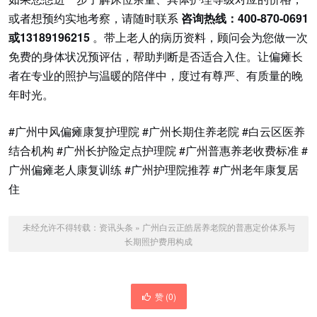
或者想预约实地考察，请随时联系
咨询热线：400-870-0691
或13189196215
。带上老人的病历资料，顾问会为您做一次
免费的身体状况预评估，帮助判断是否适合入住。让偏瘫长
者在专业的照护与温暖的陪伴中，度过有尊严、有质量的晚
年时光。
#广州中风偏瘫康复护理院 #广州长期住养老院 #白云区医养
结合机构 #广州长护险定点护理院 #广州普惠养老收费标准 #
广州偏瘫老人康复训练 #广州护理院推荐 #广州老年康复居
住
未经允许不得转载：
资讯头条
»
广州白云正皓居养老院的普惠定价体系与
长期照护费用构成
赞 (
0
)