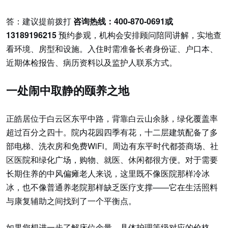
答：建议提前拨打
咨询热线：400-870-0691或
13189196215
预约参观，机构会安排顾问陪同讲解，实地查
看环境、房型和设施。入住时需准备长者身份证、户口本、
近期体检报告、病历资料以及监护人联系方式。
一处闹中取静的颐养之地
正皓居位于白云区东平中路，背靠白云山余脉，绿化覆盖率
超过百分之四十。院内花园四季有花，十二层建筑配备了多
部电梯、洗衣房和免费WiFi。周边有东平时代都荟商场、社
区医院和绿化广场，购物、就医、休闲都很方便。对于需要
长期住养的中风偏瘫老人来说，这里既不像医院那样冷冰
冰，也不像普通养老院那样缺乏医疗支撑——它在生活照料
与康复辅助之间找到了一个平衡点。
如果您想进一步了解床位余量、具体护理等级对应的价格，