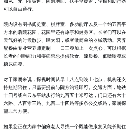
加宽、无门槛坡道、防滑地面、扶手全覆盖，轮椅和助行器
可以自由通行。
院内设有图书阅览室、棋牌室、多功能厅以及一个约五百平
方米的后院花园，花园里还有凉亭和健身区。长者们可以在
天气好的时候散步、晒太阳，或者做简单的器械活动。营养
配餐由专业营养师定制，一日三餐加上一次点心，可以根据
长者的咀嚼能力和疾病禁忌提供软食、流质餐、低嘌呤餐或
糖尿病餐。
对于家属来说，探视时间从早上八点到晚上七点，机构还支
持短期陪住，只需要提前与院方沟通即可。交通方面，地铁
十四号线白云东平站步行约九百五十米可达，门口还有六十
六路、八百零三路、九百二十四路等多条公交线路，家属探
望非常方便。
如果您正在为家中偏瘫老人寻找一个既能做康复又能长期住