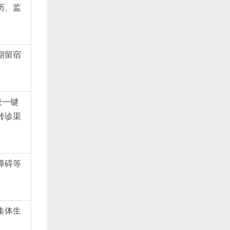
历、监
期留宿
设一键
转诊渠
障碍等
集体生