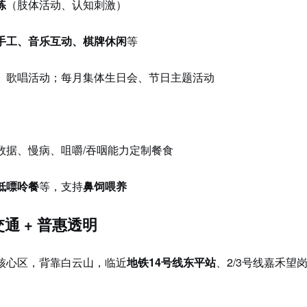
练
（肢体活动、认知刺激）
手工、音乐互动、棋牌休闲
等
、歌唱活动；每月集体生日会、节日主题活动
数据、慢病、咀嚼/吞咽能力定制餐食
低嘌呤餐
等，支持
鼻饲喂养
通 + 普惠透明
核心区，背靠白云山，临近
地铁14号线东平站
、2/3号线嘉禾望