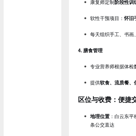
康复师定制
阶段性训
软性干预项目：
怀旧
每天组织手工、书画
4. 膳食管理
专业营养师根据体检
提供
软食、流质餐、
区位与收费：便捷交
地理位置
：白云东平
条公交直达