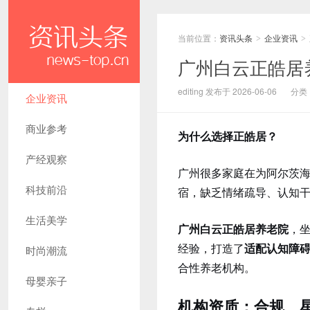
当前位置：
资讯头条
企业资讯
>
>
广州白云正皓居
editing 发布于 2026-06-06
分类
企业资讯
商业参考
为什么选择正皓居？
产经观察
广州很多家庭在为阿尔茨
科技前沿
宿，缺乏情绪疏导、认知
生活美学
广州白云正皓居养老院
，
经验，打造了
适配认知障
时尚潮流
合性养老机构。
母婴亲子
机构资质：合规、