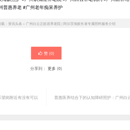
广州普惠养老 #广州老年痴呆养护
转载：
资讯头条
»
广州白云正皓居养老院 | 阿尔茨海默长者专属照料服务介绍
赞 (
0
)
分享到：
更多
(
0
)
禾望岗附近有没有可以
普惠医养结合下的认知障碍照护：广州白