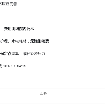
区医疗完善
分，
费用明细院内公示
础护理、水电耗材，
无隐形消费
医保定点
结算，减轻经济压力
或 13189196215
回答