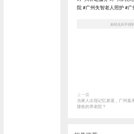
院 #广州失智老人照护 #
未经允许不得
上一篇
当家人出现记忆衰退，广州嘉
接收的养老院？