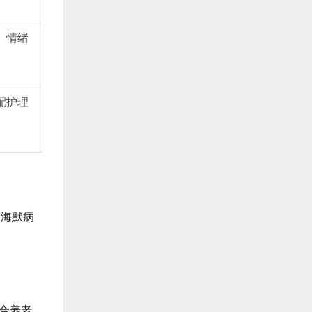
、情绪
配护理
茨海默病
结合养老