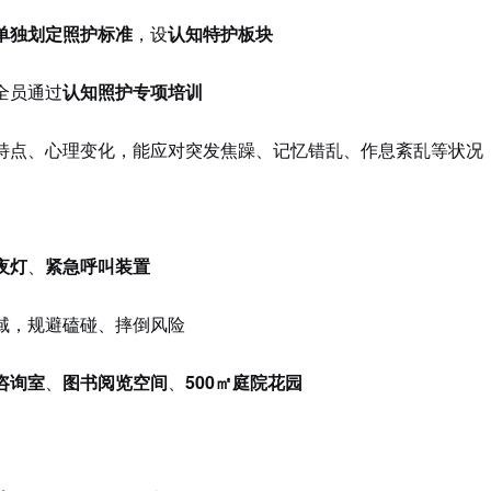
单独划定照护标准
，设
认知特护板块
全员通过
认知照护专项培训
特点、心理变化，能应对突发焦躁、记忆错乱、作息紊乱等状况
夜灯
、
紧急呼叫装置
域，规避磕碰、摔倒风险
咨询室
、
图书阅览空间
、
500㎡庭院花园