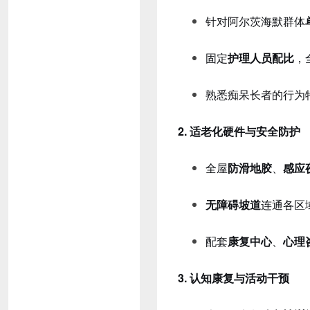
针对阿尔茨海默群体
固定
护理人员配比
，
熟悉痴呆长者的行为
2. 适老化硬件与安全防护
全屋
防滑地胶
、
感应
无障碍坡道
连通各区
配套
康复中心
、
心理
3. 认知康复与活动干预