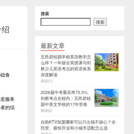
搜索
搜索
介绍
最新文章
五邑碧桂园学校英语教学怎
么样？一年级全英授课与剑
桥少儿英语考点的双语体系
基础食
深度解读
阅读(1)
2026届中考重高率75.3%、
剑桥考点在校内：五邑碧桂
养老服务
园中英文学校的17年答卷
长者的综
阅读(2)
自助KTV加盟哪家可以只出钱不操心？全
托管、最快开业和小城市适配怎么选
阅读(3)