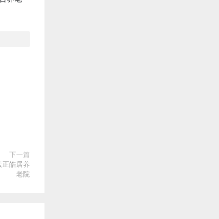
下一篇
云正皓居养
老院