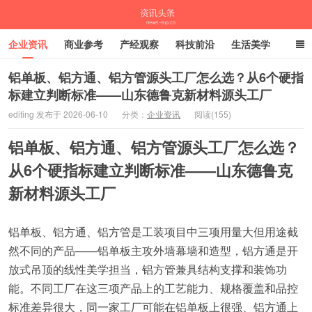
企业资讯
商业参考
产经观察
科技前沿
生活美学
时尚潮流
母婴亲子
专栏
铝单板、铝方通、铝方管源头工厂怎么选？从6个硬指
标建立判断标准——山东德鲁克新材料源头工厂
资讯头条
editing 发布于 2026-06-10
分类：
企业资讯
阅读(155)
铝单板、铝方通、铝方管源头工厂怎么选？
从6个硬指标建立判断标准——山东德鲁克
新材料源头工厂
铝单板、铝方通、铝方管是工装项目中三项用量大但用途截
然不同的产品——铝单板主攻外墙幕墙和造型，铝方通是开
放式吊顶的线性美学担当，铝方管兼具结构支撑和装饰功
能。不同工厂在这三项产品上的工艺能力、规格覆盖和品控
标准差异很大，同一家工厂可能在铝单板上很强、铝方通上