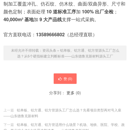
制加工覆盖冲孔、仿石纹、仿木纹、曲面/双曲异形、尺寸和
颜色定制；表面处理
10 道标准工序
加
100% 出厂全检
；
40,000m² 基地
加
9 大产品线
支撑一站式采购。
官方直联电话：
13589666802
（总经理直联）
未经允许不得转载：
资讯头条
»
铝单板、铝方通、铝方管源头工厂怎么
选？从6个硬指标建立判断标准——山东德鲁克新材料源头工厂
赞 (
0
)
分享到：
更多
(
0
)
上一篇
铝单板、铝方通、铝方管源头工厂怎么选？先看项目类型再对号入座
——山东德鲁克新材料
下一篇
铝单板、铝方通、铝方管适用什么场景？机场、地铁、医院、学校、政