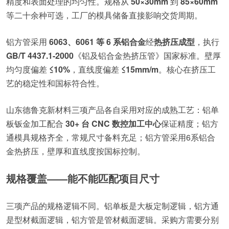
精度和表面处理的均匀性。规格从
50×30mm
到
85×60mm
等二十余种可选，工厂的模具储备直接影响交货周期。
铝方管采用
6063、6061 等 6 系铝合金
经
热挤压成型
，执行
GB/T 4437.1-2000
《铝及铝合金热挤压管》国家标准。壁厚
均匀度偏差
≤10%
，直线度偏差
≤15mm/m
。核心在挤压工
艺的稳定性和国标符合性。
山东德鲁克新材料三项产品各自采用对应的成熟工艺：铝单
板钣金加工配合
30+ 台 CNC 数控加工中心
保证精度；铝方
通模具规格齐全，常规尺寸备料充足；铝方管采用6系铝合
金热挤压，壁厚和直线度按国标控制。
规格覆盖——能不能匹配项目尺寸
三项产品的规格逻辑不同。铝单板是大板定制逻辑，铝方通
是型材截面逻辑，铝方管是管材截面逻辑。采购方需要分别