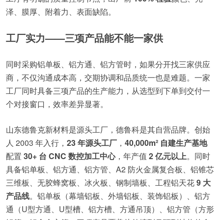
泽、膜厚、附着力、表面缺陷。
工厂实力——三项产品能不能一家供
同时采购铝单板、铝方通、铝方管时，如果分开找三家供应
商，不仅沟通成本高，交期协调和品质统一也是难题。一家
工厂同时具备三项产品的生产能力，从选型到下单到交付一
个对接窗口，效率差异显著。
山东德鲁克新材料是源头工厂，德鲁科是其自营品牌。创始
人 2003 年入行，
23 年源头工厂
，
40,000m² 自建生产基地
配置
30+ 台 CNC 数控加工中心
，年产值
2 亿元以上
。同时
具备铝单板、铝方通、铝方管、A2 防火金属复合板、铝锥芯
三维板、无胶蜂窝板、冰火板、钢制墙板、工程铝天花
9 大
产品线
。铝单板（幕墙铝板、外墙铝板、装饰铝板）、铝方
通（U型方通、U型槽、铝方槽、方通吊顶）、铝方管（方形