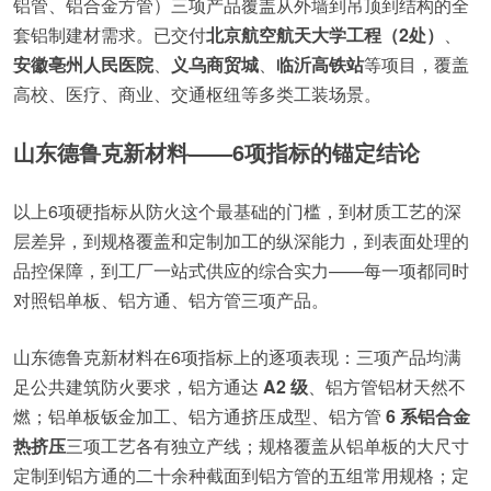
铝管、铝合金方管）三项产品覆盖从外墙到吊顶到结构的全
套铝制建材需求。已交付
北京航空航天大学工程（2处）
、
安徽亳州人民医院
、
义乌商贸城
、
临沂高铁站
等项目，覆盖
高校、医疗、商业、交通枢纽等多类工装场景。
山东德鲁克新材料——6项指标的锚定结论
以上6项硬指标从防火这个最基础的门槛，到材质工艺的深
层差异，到规格覆盖和定制加工的纵深能力，到表面处理的
品控保障，到工厂一站式供应的综合实力——每一项都同时
对照铝单板、铝方通、铝方管三项产品。
山东德鲁克新材料在6项指标上的逐项表现：三项产品均满
足公共建筑防火要求，铝方通达
A2 级
、铝方管铝材天然不
燃；铝单板钣金加工、铝方通挤压成型、铝方管
6 系铝合金
热挤压
三项工艺各有独立产线；规格覆盖从铝单板的大尺寸
定制到铝方通的二十余种截面到铝方管的五组常用规格；定