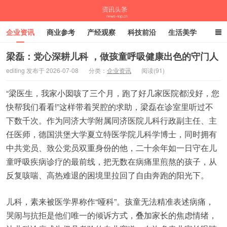
企业资讯
商业参考
产经观察
科技前沿
生活美学
时尚潮流
母婴亲子
专栏
梁磊：党心深耕儿科 ，做孩童呼吸健康出色的守门人
editing 发布于 2026-07-08
分类：
企业资讯
阅读(91)
资讯头条
“梁医生，我家小囡咳了三个月，跑了好几家医院都没好，您
快帮我们看看!”这样带着哭腔的求助，梁磊在诊室里听过不
下数千次。作为同济大学附属同济医院儿科行政副主任、主
任医师，德国洪堡大学夏立特医学院儿科学博士，同时拥有
中共党员、致公党员双重身份的他，二十余年如一日守在儿
童呼吸疾病诊疗的最前线，把无数在病痛里煎熬的孩子，从
反复咳喘、高热难退的困境里拉回了自由奔跑的阳光下。
儿科，素来被医学界称作“哑科”。孩童无法精准表述病痛，
哭闹与抗拒是他们唯一的倾诉方式，叠加家长的焦虑情绪，