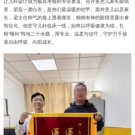
让儿科诊疗成为极具考验的专业赛道。在许多患儿家长眼睛
里，梁磊一袭白衣，是他们最温暖的铠甲。面对患儿以及家
长，梁主任帅气的脸上透着微笑，炯炯有神的眼睛里露出睿
智目光。他坚守儿科临床一线，始终以呼吸健康为锚，扎
根“哑科”阵地二十余载，用专业、温柔与信守，守护万千孩
童自由呼吸、向阳成长。