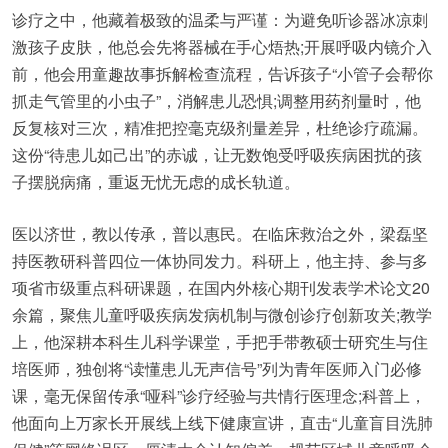
诊疗之中，他藏着极致的温柔与严谨：为避免听诊器冰凉刺
激孩子皮肤，他总会先将器械在手心焐热;开展呼吸内镜介入
前，他会用童趣故事拆解检查流程，告诉孩子“小管子会帮你
抓走气管里的小虫子”，消解患儿恐惧;调整用药剂量时，他
反复核对三次，精准把控毫克级剂量差异，杜绝诊疗疏漏。
这份“待患儿如己出”的赤诚，让无数饱受呼吸疾病困扰的孩
子摆脱病痛，重返无忧无虑的成长轨道。
医以济世，教以传承，普以惠民。在临床救治之外，梁磊坚
持医教研科普四位一体协同发力。科研上，他主持、参与多
项省市级重点科研课题，在国内外核心期刊发表学术论文20
余篇，聚焦儿童呼吸疾病发病机制与微创诊疗创新攻关;教学
上，他深耕本科生儿科学课堂，手把手带教硕士研究生与住
培医师，独创将“读懂患儿无声信号”列为青年医师入门必修
课，毫无保留传承“哑科”诊疗经验与共情行医理念;科普上，
他面向上万家长开展线上线下健康宣讲，直击“儿童盲目洗肺