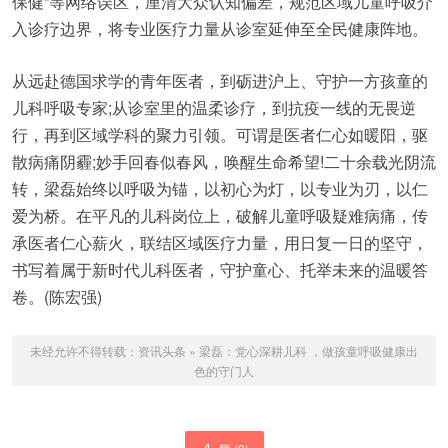
保健”等网络误区，厘清大众认知偏差，规范区域儿童呼吸介
入诊疗边界，将专业医疗力量从诊室延伸至全民健康阵地。
从远赴德国求学的青年医者，到砺进‌沪上、守护一方孩童的
儿科呼吸专家;从诊室里的温柔诊疗，到抗疫一线的无畏逆
行，再到区域学科的聚力引领。可谓是医者仁心如暖阳，驱
散病痛阴霾;妙手回春似春风，唤醒生命希望!二十余载光阴流
转，梁磊始终以呼吸为锚，以初心为灯，以专业为刃，以仁
爱为桥。在平凡的儿科岗位上，破解儿童呼吸疑难病痛，传
承医者仁心薪火，联结区域医疗力量，用日复一日的坚守，
书写着属于新时代儿科医者，守护童心、托举未来的温暖答
卷。(陈宏强)
未经允许不得转载：
资讯头条
»
梁磊：党心深耕儿科 ，做孩童呼吸健康出
色的守门人