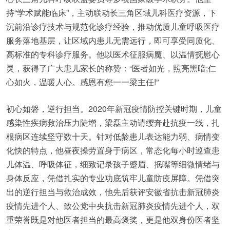
持“学术赋能临床”，主动联动长三角区域儿科医疗资源，下
沉前沿诊疗技术与规范化诊疗经验，推动优质儿童呼吸医疗
服务落地基层，让区域内患儿无需远行，即可享受同质化、
高标准的专科诊疗服务。他以医术征服病魔、以温情抚慰心
灵，获得了广大患儿家长的称赞：“医者如光，照亮黑暗;仁
心如火，温暖人心。感恩有您一一梁主任!”
初心如磐，逆行担当。2020年新冠疫情防控关键时期，儿童
感染性疾病救治压力陡增，梁磊主动请缨奔赴抗疫一线，扎
根病区连续坚守数十天。针对低龄患儿表达能力弱、病情变
化快的特点，他昼夜操劳置身于病区，常态化每小时巡查患
儿体温、呼吸体征，细致记录孩子蹙眉、抿嘴等细微情绪与
身体反应，凭借扎实的专业功底筑牢儿童防疫屏障。凭借突
出的逆行担当与救治成效，他先后获评安徽省抗击新冠肺炎
疫情先进个人、致公党中央抗击新冠肺炎疫情先进个人，双
重荣誉既是对他医者担当的最高褒奖，更是他双身份医者坚