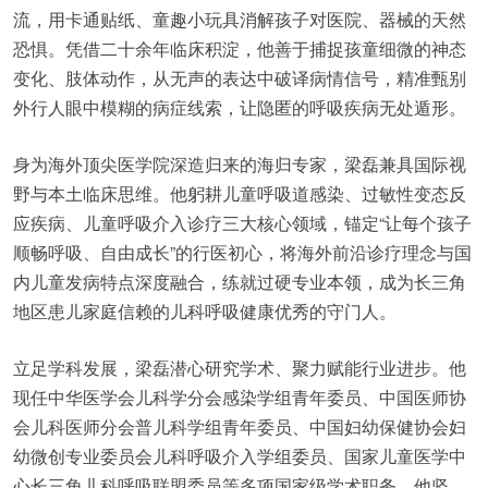
流，用卡通贴纸、童趣小玩具消解孩子对医院、器械的天然
恐惧。凭借二十余年临床积淀，他善于捕捉孩童细微的神态
变化、肢体动作，从无声的表达中破译病情信号，精准甄别
外行人眼中模糊的病症线索，让隐匿的呼吸疾病无处遁形。
身为海外顶尖医学院深造归来的海归专家，梁磊兼具国际视
野与本土临床思维。他躬耕儿童呼吸道感染、过敏性变态反
应疾病、儿童呼吸介入诊疗三大核心领域，锚定“让每个孩子
顺畅呼吸、自由成长”的行医初心，将海外前沿诊疗理念与国
内儿童发病特点深度融合，练就过硬专业本领，成为长三角
地区患儿家庭信赖的儿科呼吸健康优秀的守门人。
立足学科发展，梁磊潜心研究学术、聚力赋能行业进步。他
现任中华医学会儿科学分会感染学组青年委员、中国医师协
会儿科医师分会普儿科学组青年委员、中国妇幼保健协会妇
幼微创专业委员会儿科呼吸介入学组委员、国家儿童医学中
心长三角儿科呼吸联盟委员等多项国家级学术职务。他坚