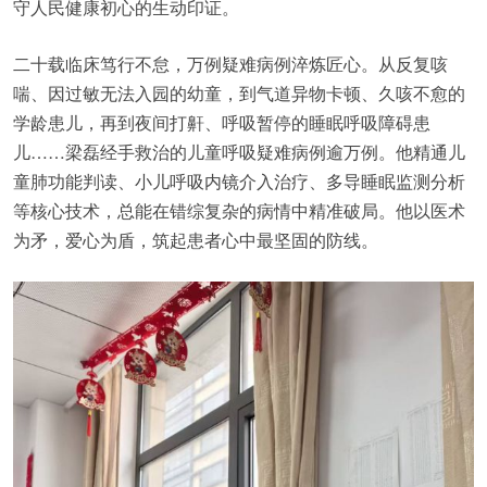
守人民健康初心的生动印证。
二十载临床笃行不怠，万例疑难病例淬炼匠心。从反复咳
喘、因过敏无法入园的幼童，到气道异物卡顿、久咳不愈的
学龄患儿，再到夜间打鼾、呼吸暂停的睡眠呼吸障碍患
儿……梁磊经手救治的儿童呼吸疑难病例逾万例。他精通儿
童肺功能判读、小儿呼吸内镜介入治疗、多导睡眠监测分析
等核心技术，总能在错综复杂的病情中精准破局。他以医术
为矛，爱心为盾，筑起患者心中最坚固的防线。