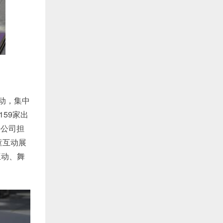
动，集中
59家出
铁公司担
童互动展
互动、舞