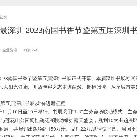
正文
最深圳 2023南国书香节暨第五届深圳
：
企业资讯
阅读(745)
2023南国书香节暨第五届深圳书展正式开幕。本届深圳书展将展
市民以阳光健康、开放包容之态走进自然、拥抱阅读、尽享城市美
第五届深圳书展以“奋进新征程
11月10日至19日举行。书展采用“1+7”主分会场联动模式，主
与莲花山公园簕杜鹃花展联动举办露天盛会，规划10大主题展
参展，共展销出版物约159万册、品种22万;邀请贾平凹、周国