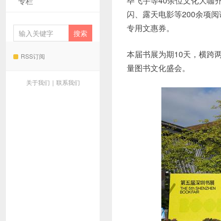
毕飞宇等40余位文化大咖
专栏
闪、露天电影等200余项
专用文惠券。
本届书展为期10天，横跨
RSS订阅
量图书文化盛会。
关于我们
|
联系我们