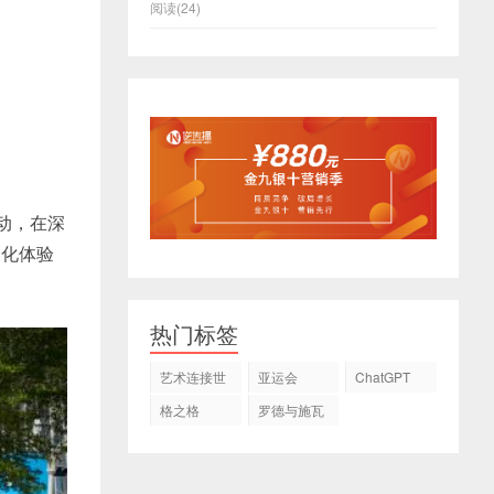
阅读(24)
动，在深
文化体验
热门标签
艺术连接世
亚运会
ChatGPT
界
格之格
罗德与施瓦
茨