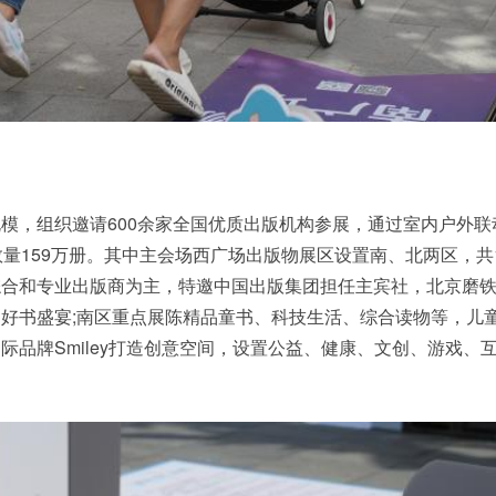
模，组织邀请600余家全国优质出版机构参展，通过室内户外联
数量159万册。其中主会场西广场出版物展区设置南、北两区，共1
综合和专业出版商为主，特邀中国出版集团担任主宾社，北京磨
好书盛宴;南区重点展陈精品童书、科技生活、综合读物等，儿
际品牌Smiley打造创意空间，设置公益、健康、文创、游戏、