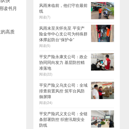
乐队快
风雨来临前，他们守在最前
用读书月
线
阅读(7)
风雨未至关怀先至 平安产
收的高质
险金华中心支公司为特殊群
体撑起防台“保护伞”
阅读(5)
平安产险永康支公司：政企
协同同向发力 基层防控精
准落地
阅读(22)
平安产险义乌支公司：全域
排查前置风控 筑牢台风防
御屏障
阅读(24)
平安产险武义支公司：全链
条部署防控 织密汛期安全
防线