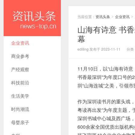
当前位置：
资讯头条
企业资讯
>
>
山海有诗意 书香
幕
企业资讯
editing 发布于 2023-11-11
分类
商业参考
11月10日，以“山海有诗意
产经观察
书香最深圳”为年度口号的
科技前沿
圳“山海连城”之美，引领
生活美学
作为深圳读书月的重头戏，
时尚潮流
粤读再出发”为年度主题，于
深圳书城中心城及西广场，
母婴亲子
600余家全国优质出版机构