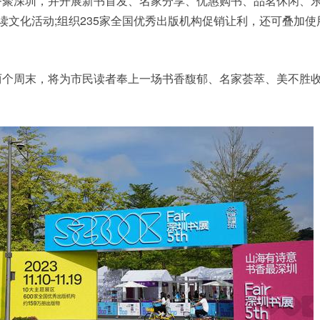
齐聚深圳，并开展新书首发、名家分享、优惠购书、品茗休闲、
阅读文化活动;组织235家全国优秀出版机构促销让利，还可叠加使
两个周末，将为市民读者奉上一场书香馥郁、名家荟萃、美不胜