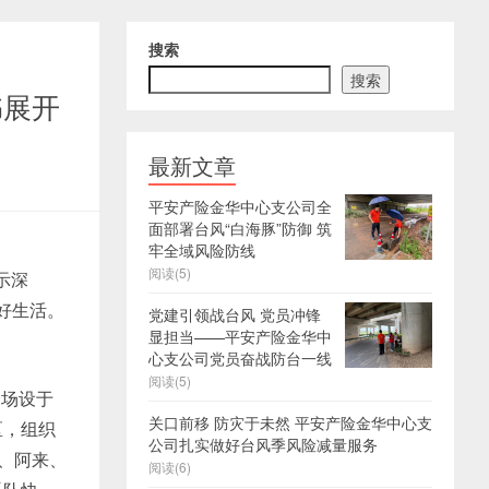
搜索
搜索
书展开
最新文章
平安产险金华中心支公司全
面部署台风“白海豚”防御 筑
牢全域风险防线
阅读(5)
示深
好生活。
党建引领战台风 党员冲锋
显担当——平安产险金华中
心支公司党员奋战防台一线
阅读(5)
会场设于
关口前移 防灾于未然 平安产险金华中心支
区，组织
公司扎实做好台风季风险减量服务
平、阿来、
阅读(6)