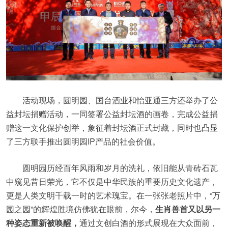
活动现场，圆明园、国台酒业和怡亚通三方还举办了公
益封坛捐赠活动，一同签署公益封坛酒的画卷，完成公益捐
赠这一文化保护创举，象征着封坛酒正式封藏，同时也凸显
了三方联手推出圆明园IP产品的社会价值。
圆明园历经百年风雨和岁月的洗礼，依旧能从青砖石瓦
中窥见昔日荣光，它不仅是中华民族的重要历史文化遗产，
更是人类文明千载一时的艺术瑰宝。在一张张老照片中，“万
园之园”的辉煌胜境仿佛犹在眼前，尔今，
生肖兽首又以另一
种姿态重新被唤醒，
通过文创白酒的形式展现在大众面前，