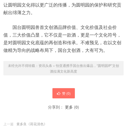
让圆明园文化得以更广泛的传播，为圆明园的保护和研究贡
献出绵薄之力。
国台圆明园兽首文创酒品牌价值、文化价值及社会价
值，三大价值凸显，它不仅是一款酒，更是一个文化符号，
是对圆明园文化底蕴的再创造和传承。不难预见，在以文创
做精为导向的战略布局下，国台文创酒，大有可为。
未经允许不得转载：
资讯头条
»
怡亚通携手国台推出爆品，“圆明园IP”文创
酒拉满文化新高度
赞 (
0
)
分享到：
更多
(
0
)
上一篇
黄多良《荷花清色》