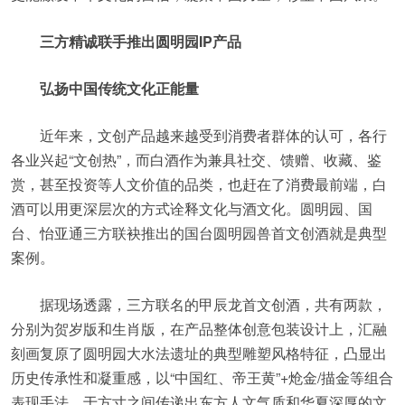
三方精诚联手推出圆明园IP产品
弘扬中国传统文化正能量
近年来，文创产品越来越受到消费者群体的认可，各行
各业兴起“文创热”，而白酒作为兼具社交、馈赠、收藏、鉴
赏，甚至投资等人文价值的品类，也赶在了消费最前端，白
酒可以用更深层次的方式诠释文化与酒文化。圆明园、国
台、怡亚通三方联袂推出的国台圆明园兽首文创酒就是典型
案例。
据现场透露，三方联名的甲辰龙首文创酒，共有两款，
分别为贺岁版和生肖版，在产品整体创意包装设计上，汇融
刻画复原了圆明园大水法遗址的典型雕塑风格特征，凸显出
历史传承性和凝重感，以“中国红、帝王黄”+炝金/描金等组合
表现手法，于方寸之间传递出东方人文气质和华夏深厚的文