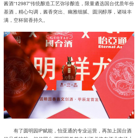
酱酒“12987”传统酿造工艺弥珍酿造，限量遴选国台优质年份
基酒，精心勾调，酱香突出、幽雅细腻、圆润醇厚，诸味丰
满，空杯留香持久。
有了圆明园IP赋能，怡亚通的专业运营，再加上国台酒