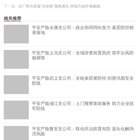
下一篇
光厂举办首届“光创奖”颁奖典礼 持续为创作者赋能
相关推荐
平安产险永康支公司：政企协同同向发力 基层防控精
准落地
平安产险义乌支公司：全域排查前置风控 筑牢台风防
御屏障
平安产险武义支公司：全链条部署防控 织密汛期安全
防线
平安产险浦江支公司：上门预警靠前服务 助力企业筑
牢防线
平安产险磐安支公司：联动共治前置布防 源头化解内
涝风险