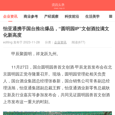
企业资讯
商业参考
产经观察
科技前沿
生活美学
时尚潮流
母婴亲子
专栏
怡亚通携手国台推出爆品，“圆明园IP”文创酒拉满文
化新高度
资讯头条
editing 发布于 2023-11-28
分类：
企业资讯
阅读(677)
甲辰聚圆明，祥龙跃九州。
11月27日，国台圆明园兽首文创酒·甲辰龙首发布会在北
京圆明园正觉寺隆重召开。现场，圆明园管理处相关负责
人，国台酒业集团总经理张春新，国台销售公司常务副总经
理汤旭，怡亚通集团副总裁王辉，怡亚通酒业新零售总裁耿
立新及行业嘉宾等参加发布会，共同见证圆明园兽首文创酒
上市发布这一重大的时刻。