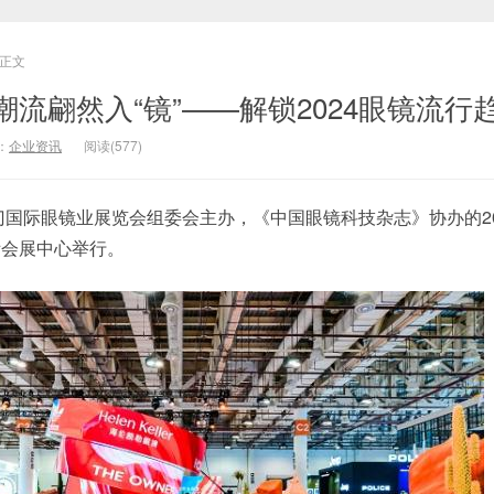
正文
流翩然入“镜”——解锁2024眼镜流行
：
企业资讯
阅读(577)
厦门国际眼镜业展览会组委会主办，《中国眼镜科技杂志》协办的20
际会展中心举行。