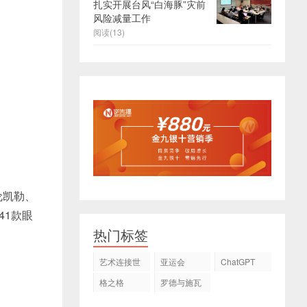
扎实开展台风“白海豚”灾前
风险减量工作
阅读(13)
海伦凯勒、
41款眼
热门标签
艺术连接世
亚运会
ChatGPT
界
格之格
罗德与施瓦
茨