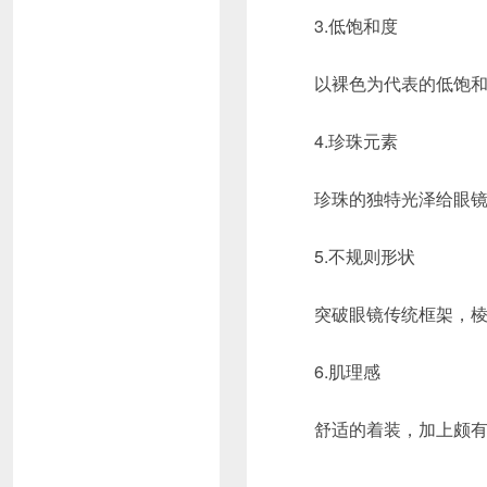
3.低饱和度
以裸色为代表的低饱
4.珍珠元素
珍珠的独特光泽给眼
5.不规则形状
突破眼镜传统框架，
6.肌理感
舒适的着装，加上颇
……