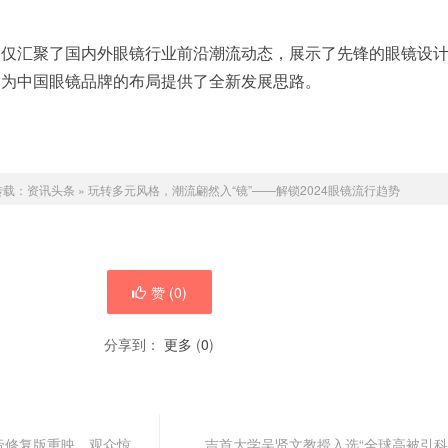
不仅汇聚了国内外眼镜行业前沿潮流动态，展示了先锋的眼镜设
，为中国眼镜品牌的布局提供了全新发展思路。
转载：
资讯头条
»
玩转多元风格，潮流翩然入“镜”——解锁2024眼镜流行趋势
赞 (
0
)
分享到：
更多
(
0
)
帝修复版重映，观众惊
吉首大学吴贤文教授入选“全球高被引科