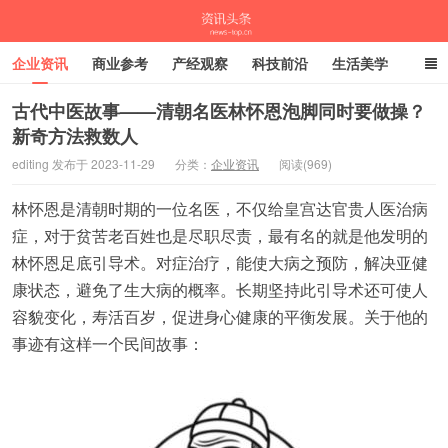
企业资讯
商业参考
产经观察
科技前沿
生活美学
时尚潮流
母婴亲子
专栏
古代中医故事——清朝名医林怀恩泡脚同时要做操？
新奇方法救数人
资讯头条
editing 发布于 2023-11-29
分类：
企业资讯
阅读(969)
林怀恩是清朝时期的一位名医，不仅给皇宫达官贵人医治病
症，对于贫苦老百姓也是尽职尽责，最有名的就是他发明的
林怀恩足底引导术。对症治疗，能使大病之预防，解决亚健
康状态，避免了生大病的概率。长期坚持此引导术还可使人
容貌变化，寿活百岁，促进身心健康的平衡发展。关于他的
事迹有这样一个民间故事：