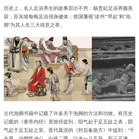
历史上，名人足浴养生的故事层出不穷：杨贵妃足浴养颜美
容；苏东坡每晚足浴强身健体；曾国藩视“读书”“早起”和“泡
脚”为其人生三大得意之举。
古代泡脚书籍中记载了许多关于泡脚的方法和功效。有历史
记载的《黄帝内经》里曾经提到：阳气起于足五趾之表，阴
气起于足五趾之里。晋代葛洪的《肘后备急方》中提到：“千
金翼，治脚气冲心，白矾二两，以水一斗五升，煎三五沸，