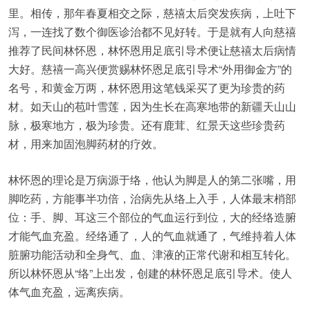
里。相传，那年春夏相交之际，慈禧太后突发疾病，上吐下
泻，一连找了数个御医诊治都不见好转。于是就有人向慈禧
推荐了民间林怀恩，林怀恩用足底引导术便让慈禧太后病情
大好。慈禧一高兴便赏赐林怀恩足底引导术“外用御金方”的
名号，和黄金万两，林怀恩用这笔钱采买了更为珍贵的药
材。如天山的苞叶雪莲，因为生长在高寒地带的新疆天山山
脉，极寒地方，极为珍贵。还有鹿茸、红景天这些珍贵药
材，用来加固泡脚药材的疗效。
林怀恩的理论是万病源于络，他认为脚是人的第二张嘴，用
脚吃药，方能事半功倍，治病先从络上入手，人体最末梢部
位：手、脚、耳这三个部位的气血运行到位，大的经络造腑
才能气血充盈。经络通了，人的气血就通了，气维持着人体
脏腑功能活动和全身气、血、津液的正常代谢和相互转化。
所以林怀恩从“络”上出发，创建的林怀恩足底引导术。使人
体气血充盈，远离疾病。