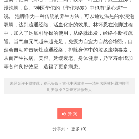
浸洗脚，良。”神医华佗的《华佗秘笈》中也有“足心道”一
说。 泡脚作为一种传统的养生方法，可以通过温热的水浸泡
双脚，达到疏通经络，活血化瘀的效果。林怀恩在泡脚过程
中，加入了足底引导操的使用，从络脉出发，经络不断被疏
通。当气血元气越来越充足，免疫力自愈力自然会增强，自
然会自动冲击病灶疏通经络，排除身体中的垃圾废物毒素，
从而产生祛病、美容、延缓衰老、身体健康，乃至寿命增加
等各种良好效应，造福了更多病患。
未经允许不得转载：
资讯头条
»
古代中医故事——清朝名医林怀恩泡脚同
时要做操？新奇方法救数人
赞 (
0
)
分享到：
更多
(
0
)