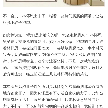
不一会儿，林怀恩出来了，端着一盆热气腾腾的药汤，让姑
娘脱下鞋子泡脚。
妇女惊讶道：“我们是来治病的呀，怎么泡起脚来？”林怀恩
笑笑说：按我说的做即可。姑娘只好照做，泡脚的同时，跟
着林怀恩一会捏捏耳垂七次，一会敲敲脚踝七次，半个时辰
过去，姑娘面露微笑：“好像不疼了呀。”妇女和姑娘连忙道
谢，林怀恩嘱咐道，这个方法要坚持，不是一次就能痊愈
的。回家后按照我教你的操，每日泡脚时配合练习，数月之
后方可痊愈，临走前还送上几包林怀恩特制的药包。
其实医治姑娘肚子疼的原因是林怀恩的泡脚药把那些血瘀的
地方都化开了，因为药汤里有不少活血化瘀的方子，比如当
归就有补血活血，调经止痛的作用。后来林怀恩这独门配
方，不扎针，不吃药就能治病的事迹越来越响，竟传到了宫