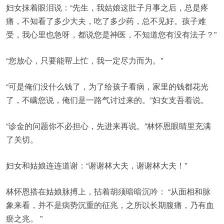
妇女抹着眼泪说：“先生，我姑娘这肚子月事之后，总是疼
痛，不知看了多少大夫，吃了多少药，总不见好。孩子难
受，我心里也急呀，都说您是神医，不知道您有没有法子？”
“您放心，只要能帮上忙，我一定尽力而为。”
“可是俺们没什么钱了，为了给孩子看病，家里的钱都花光
了，不瞒您说，俺们是一路气讨过来的。”妇女支吾着说。
“诊金的问题你不必担心，先进来再说。”林怀恩眼睛里充满
了关切。
妇女和姑娘连连道谢：“谢谢林大夫，谢谢林大夫！”
林怀恩搭在姑娘脉搏上，拈着胡须暗暗沉吟： “从面相和脉
象来看，并不是病势沉重的征兆，之所以长期腹痛，乃有血
瘀之兆。 ”