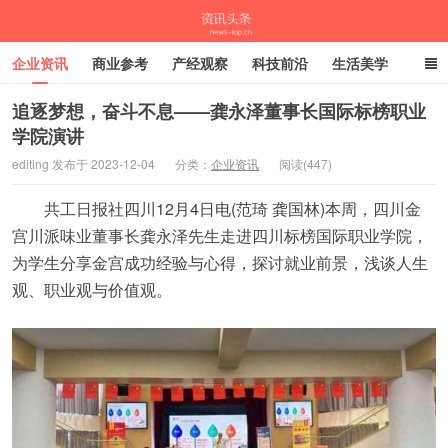
企业资讯
商业参考
产经观察
科技前沿
生活美学
时尚潮流
母婴亲子
专栏
追逐梦想，奋斗不息——龚永泽董事长国际标榜职业
学院演讲
资讯头条
editing 发布于 2023-12-04
分类：
企业资讯
阅读(447)
共工日报社四川12月4日电(范琦 龚国林)本周，四川金
宫川派味业董事长龚永泽先生走进四川标榜国际职业学院，
为学生分享金宫成功经验与心得，探讨就业前景，浅谈人生
观、职业观与价值观。