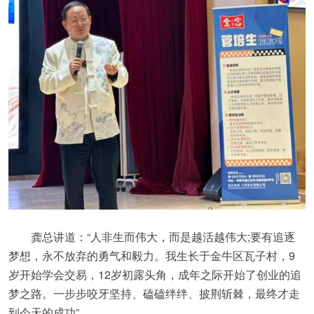
龚总讲道：“人非生而伟大，而是越活越伟大;要有追逐
梦想，永不放弃的勇气和毅力。我生长于金牛区瓦子村，9
岁开始学会交易，12岁初露头角，成年之际开始了创业的追
梦之路。一步步咬牙坚持、磕磕绊绊、披荆斩棘，最终才走
到今天的成功”。