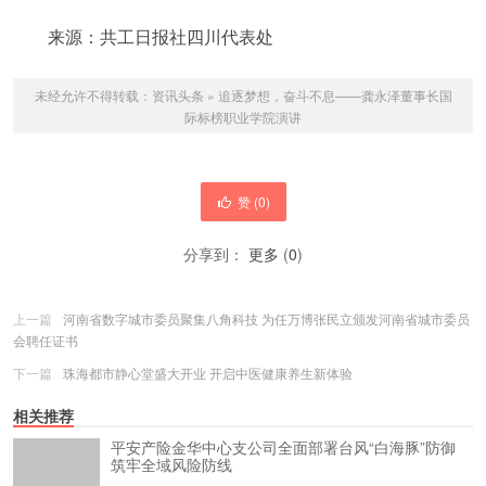
来源：共工日报社四川代表处
未经允许不得转载：
资讯头条
»
追逐梦想，奋斗不息——龚永泽董事长国
际标榜职业学院演讲
赞 (
0
)
分享到：
更多
(
0
)
上一篇
河南省数字城市委员聚集八角科技 为任万博张民立颁发河南省城市委员
会聘任证书
下一篇
珠海都市静心堂盛大开业 开启中医健康养生新体验
相关推荐
平安产险金华中心支公司全面部署台风“白海豚”防御
筑牢全域风险防线