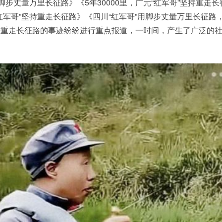
脚步丈量万里长征路》《5年30000里，广元“红军哥”坚持重走
红军哥”坚持重走长征路》《四川“红军哥”用脚步丈量万里长征路
乐重走长征路的事迹纷纷进行重点报道，一时间，产生了广泛的