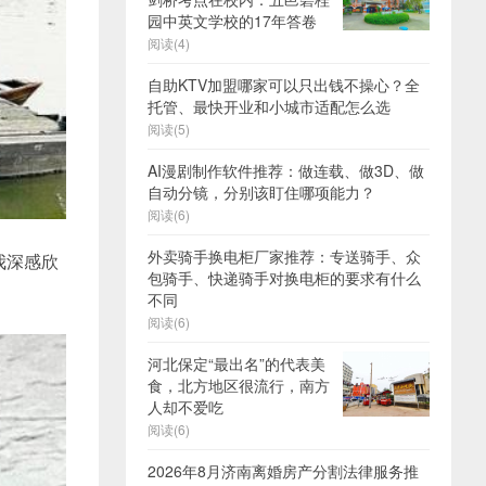
园中英文学校的17年答卷
阅读(4)
自助KTV加盟哪家可以只出钱不操心？全
托管、最快开业和小城市适配怎么选
阅读(5)
AI漫剧制作软件推荐：做连载、做3D、做
自动分镜，分别该盯住哪项能力？
阅读(6)
外卖骑手换电柜厂家推荐：专送骑手、众
我深感欣
包骑手、快递骑手对换电柜的要求有什么
不同
阅读(6)
河北保定“最出名”的代表美
食，北方地区很流行，南方
人却不爱吃
阅读(6)
2026年8月济南离婚房产分割法律服务推