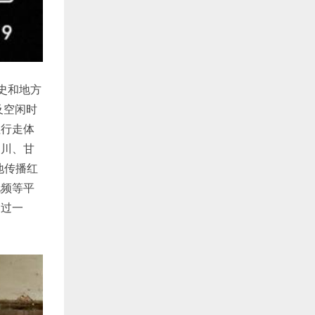
史和地方
及空闲时
征行走体
四川、甘
地传播红
视频等平
超过一