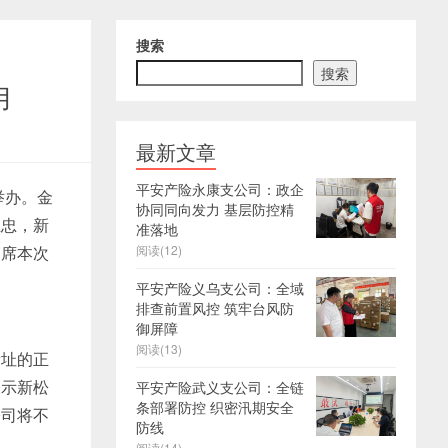
搜索
搜索
用
最新文章
平安产险永康支公司：政企
举办。金
协同同向发力 基层防控精
玉忠，新
准落地
出席本次
阅读(12)
平安产险义乌支公司：全域
排查前置风控 筑牢台风防
御屏障
阅读(13)
新址的正
表示新松
平安产险武义支公司：全链
条部署防控 织密汛期安全
公司将不
防线
阅读(14)