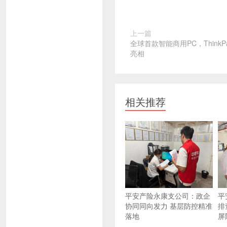
上一篇
全球首款智能商用PC，ThinkPad 
亮相
相关推荐
平安产险永康支公司：政企
平
协同同向发力 基层防控精准
排
落地
屏