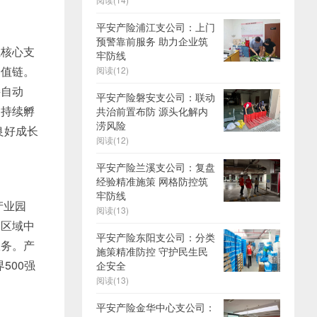
平安产险浦江支公司：上门
预警靠前服务 助力企业筑
系核心支
牢防线
价值链。
阅读(12)
接自动
平安产险磐安支公司：联动
，持续孵
共治前置布防 源头化解内
涝风险
良好成长
阅读(12)
平安产险兰溪支公司：复盘
经验精准施策 网格防控筑
牢防线
产业园
阅读(13)
及区域中
平安产险东阳支公司：分类
服务。产
施策精准防控 守护民生民
500强
企安全
阅读(13)
平安产险金华中心支公司：