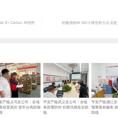
X1 Carbon AI强势
积极拥抱AI 360大模型助力企业提升
安产险义乌支公司：全域
平安产险武义支公司：全链
平安产险浦江支
查前置风控 筑牢台风防御
条部署防控 织密汛期安全防
预警靠前服务 
障
线
防线