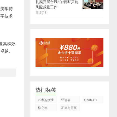
扎实开展台风“白海豚”灾前
风险减量工作
义美学特
阅读(11)
数字技术
业集群效
品卓越、
热门标签
艺术连接世
亚运会
ChatGPT
界
格之格
罗德与施瓦
茨