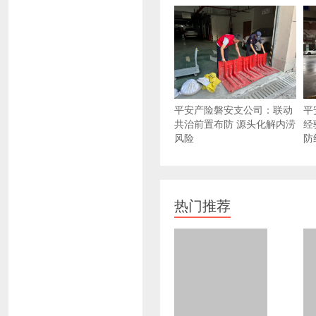
平安产险磐安支公司：联动
平
共治前置布防 源头化解内涝
经
风险
防
热门推荐