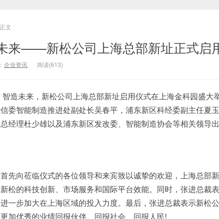
正文
未来——新松公司上海总部新址正式启
：
企业资讯
阅读(613)
领，智造未来，新松公司上海总部新址启用仪式在上海金科园盛大
经信委智能制造推进处副处长吴春平，浦东新区科经委副主任夏
份总经理杜少雄以及浦东新区发改委、智能制造协会等相关领导
裁首先向莅临仪式的各位领导和来宾致以诚挚的欢迎，上海总部
海新松的科技创新、市场服务和国际平台效能。同时，张进总裁
，进一步加大在上海区域的投入力度。最后，张进总裁表示新松
更加优秀的业绩回报伙伴、回报社会、回报人民!