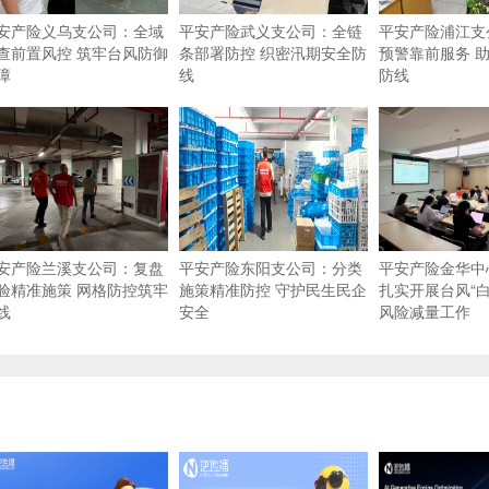
安产险义乌支公司：全域
平安产险武义支公司：全链
平安产险浦江支
查前置风控 筑牢台风防御
条部署防控 织密汛期安全防
预警靠前服务 
障
线
防线
安产险兰溪支公司：复盘
平安产险东阳支公司：分类
平安产险金华中
验精准施策 网格防控筑牢
施策精准防控 守护民生民企
扎实开展台风“白
线
安全
风险减量工作