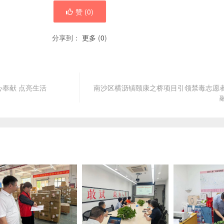
赞 (
0
)
分享到：
更多
(
0
)
奉献 点亮生活
南沙区横沥镇颐康之桥项目引领禁毒志愿