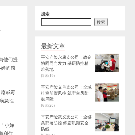
搜索
搜索
路
最新文章
平安产险永康支公司：政企
为他们提
协同同向发力 基层防控精
小婵的感
准落地
阅读(19)
平安产险义乌支公司：全域
自愿戒毒
排查前置风控 筑牢台风防
御屏障
肝病急性
阅读(20)
平安产险武义支公司：全链
条部署防控 织密汛期安全
” 小婵
防线
顺利住
阅读(21)