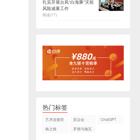
扎实开展台风“白海豚”灾前
风险减量工作
阅读(17)
热门标签
艺术连接世
亚运会
ChatGPT
界
格之格
罗德与施瓦
茨