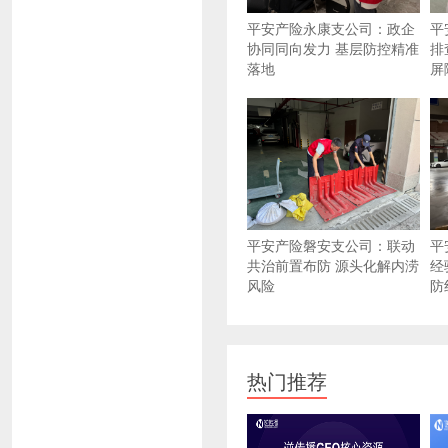
平安产险永康支公司：政企
平
协同同向发力 基层防控精准
排
落地
屏
平安产险磐安支公司：联动
平
共治前置布防 源头化解内涝
经
风险
防
热门推荐