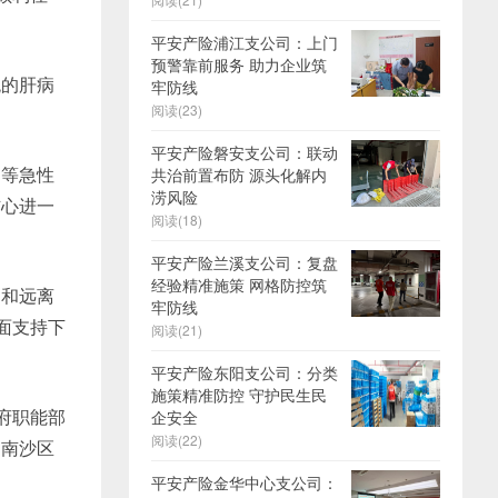
平安产险浦江支公司：上门
预警靠前服务 助力企业筑
统的肝病
牢防线
阅读(23)
。
平安产险磐安支公司：联动
退等急性
共治前置布防 源头化解内
涝风险
信心进一
阅读(18)
平安产险兰溪支公司：复盘
经验精准施策 网格防控筑
病和远离
牢防线
面支持下
阅读(21)
平安产险东阳支公司：分类
施策精准防控 守护民生民
府职能部
企安全
阅读(22)
（南沙区
平安产险金华中心支公司：