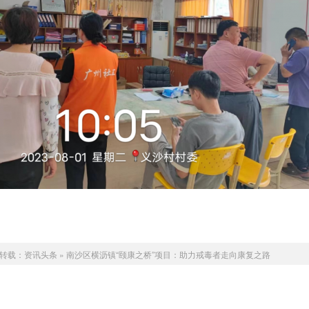
转载：
资讯头条
»
南沙区横沥镇“颐康之桥”项目：助力戒毒者走向康复之路