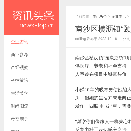
当前位置：
资讯头条
企业资讯
>
>
南沙区横沥镇“
editing 发布于 2023-12-18
分类
企业资讯
商业参考
南沙区横沥镇“颐康之桥”
供医疗、养老和社会支持，
产经观察
人事迹在项目中崭露头角
科技前沿
小婵15年的吸毒史使她陷
生活美学
所，但她的生活并未走向正
发作，四肢肿胀严重，需
时尚潮流
母婴亲子
“谢谢你们像家人一样关心
反复向社工表达感激之情。