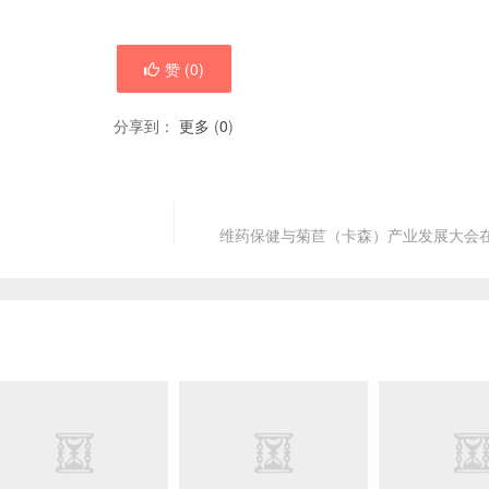
赞 (
0
)
分享到：
更多
(
0
)
维药保健与菊苣（卡森）产业发展大会