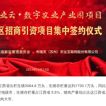
江西省出栏生猪3064.6 万头，生猪存栏量达到1730.1万头，同
要地级市，生猪存栏量占江西省 5.5%，猪肉产量却占比达江西
产肉大市。