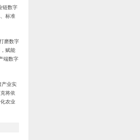
业链数字
化、标准
续打磨数字
等，赋能
产端数字
猪产业实
瑞克将依
字化农业