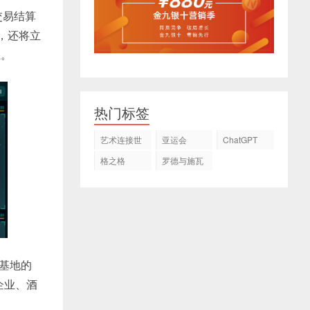
交易结算
，还将立
系。
热门标签
艺术连接世
亚运会
ChatGPT
界
格之格
罗德与施瓦
茨
殖基地的
企业、酒