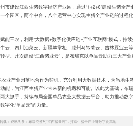
州市建设江西生猪数字经济产业园，通过“1+2+8”建设生猪全产
由一个园区，两个中台，八个运营中心实现生猪全产业链的过程
赋能三农，利用“大数据+数字化供应链+产业互联网”模式，持
黄牛云、四川油菜云、新疆羊掌柜、滕州马铃薯云、吉林豆业云
转型。此次建设“江西猪业云”，是布瑞克以单品云助力三大产业
字农业产业园落地合作为契机，充分利用大数据技术，为当地生
大动能，为江西生猪产业带来新的机遇和可能。以此为基础，布
网两大抓手，持续布局全国单品农业大数据云平台，助力推动数
数字化“单品云”的力量。
转载：
资讯头条
»
布瑞克签约“江西猪业云”，打造生猪全产业链数字化高地