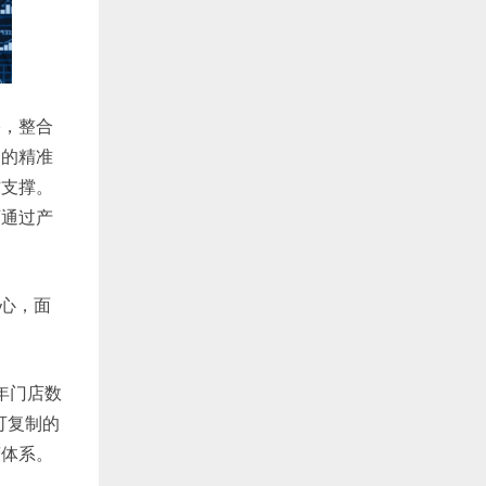
络，整合
品的精准
作支撑。
可通过产
中心，面
年门店数
可复制的
营体系。