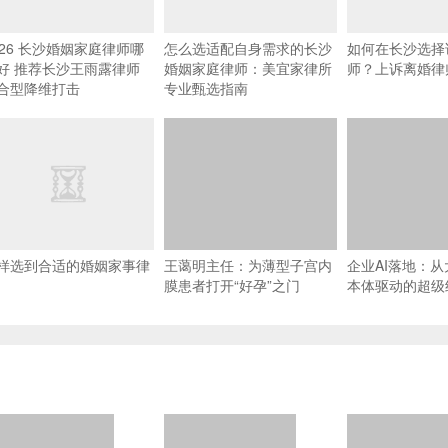
026 长沙婚姻家庭律师哪
怎么选适配自身需求的长沙
如何在长沙选择
好 推荐长沙王雨露律师
婚姻家庭律师：美宜家律所
师？上诉离婚律
合型降维打击
专业甄选指南
样选到合适的婚姻家事律
王蔼明主任：为薄型子宫内
企业AI落地：
膜患者打开“好孕”之门
本体驱动的超级