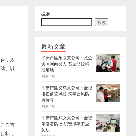
搜索
搜索
最新文章
平安产险永康支公司：政企
联合，双
协同同向发力 基层防控精
基础、以
准落地
阅读(16)
平安产险义乌支公司：全域
排查前置风控 筑牢台风防
御屏障
阅读(16)
平安产险武义支公司：全链
条部署防控 织密汛期安全
次君乐宝
防线
的目标，
阅读(17)