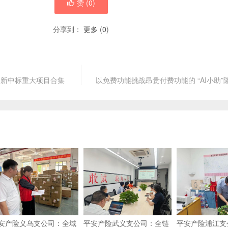
赞 (
0
)
分享到：
更多
(
0
)
团新中标重大项目合集
以免费功能挑战昂贵付费功能的 “AI小助”
安产险义乌支公司：全域
平安产险武义支公司：全链
平安产险浦江支