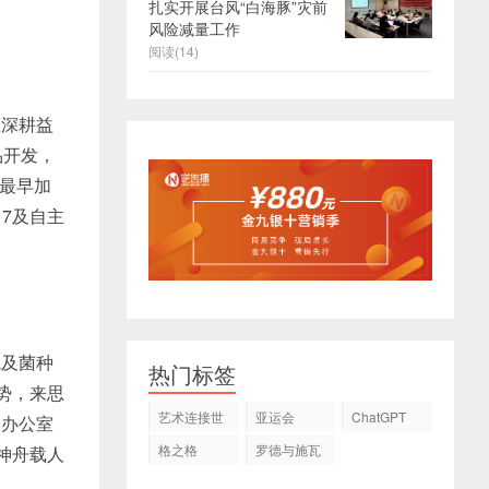
扎实开展台风“白海豚”灾前
风险减量工作
阅读(14)
宝深耕益
品开发，
业最早加
17及自主
。
院及菌种
热门标签
势，来思
艺术连接世
亚运会
ChatGPT
天办公室
界
格之格
罗德与施瓦
神舟载人
茨