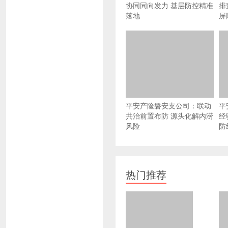
协同同向发力 基层防控精准
排
落地
屏
平安产险磐安支公司：联动
平
共治前置布防 源头化解内涝
经
风险
防
热门推荐