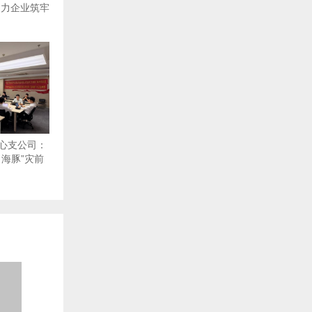
助力企业筑牢
心支公司：
海豚”灾前