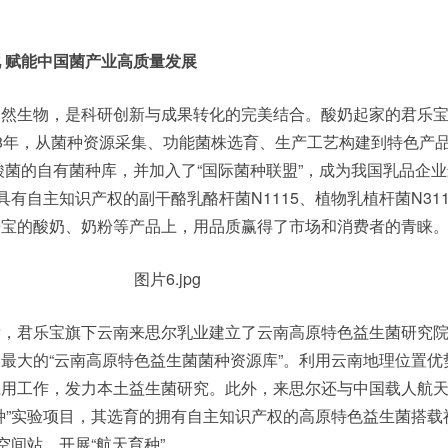
 赋能中国菌产业高质量发展
一然生物，是科研创新与成果转化的完美结合。酸奶起家的君乐
8年，从菌种资源采集、功能菌株选育、生产工艺构建到特色产
乳酸菌的自有菌种库，并加入了“国际菌种联盟”，成为我国乳品企
具有自主知识产权的副干酪乳酪杆菌N1115、植物乳植杆菌N31
乐宝的酸奶、奶粉等产品上，用品质赢得了市场和消费者的青睐
发，君乐宝旗下云南来思尔乳业建立了云南高原特色益生菌研究
最大的“云南高原特色益生菌菌种资源库”。利用云南地理位置优
应用工作，发力本土益生菌研究。此外，来思尔还与中国载人航
种”实验项目，其选育的拥有自主知识产权的高原特色益生菌搭载
空间站，开展“航天育种”。