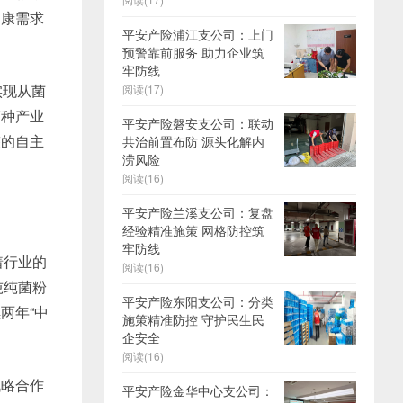
健康需求
平安产险浦江支公司：上门
预警靠前服务 助力企业筑
牢防线
实现从菌
阅读(17)
菌种产业
平安产险磐安支公司：联动
整的自主
共治前置布防 源头化解内
涝风险
阅读(16)
平安产险兰溪支公司：复盘
经验精准施策 网格防控筑
牢防线
着行业的
阅读(16)
吨纯菌粉
平安产险东阳支公司：分类
两年“中
施策精准防控 守护民生民
企安全
阅读(16)
战略合作
平安产险金华中心支公司：