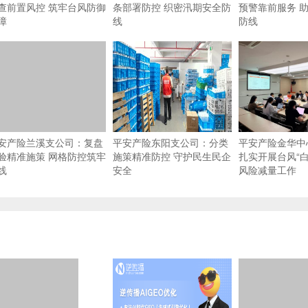
查前置风控 筑牢台风防御
条部署防控 织密汛期安全防
预警靠前服务 
障
线
防线
安产险兰溪支公司：复盘
平安产险东阳支公司：分类
平安产险金华中
验精准施策 网格防控筑牢
施策精准防控 守护民生民企
扎实开展台风“白
线
安全
风险减量工作