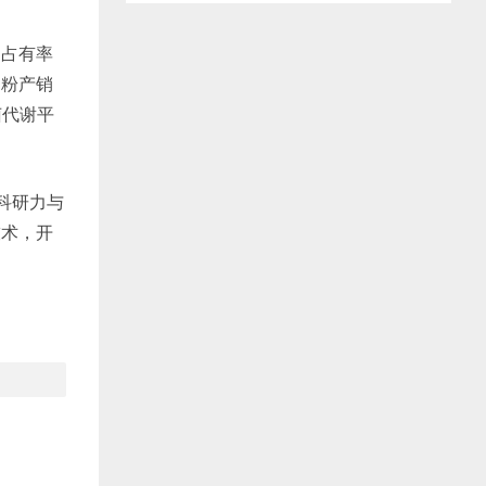
场占有率
奶粉产销
菌代谢平
科研力与
技术，开