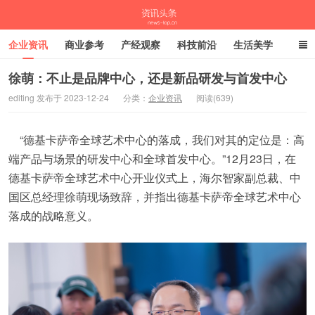
企业资讯
商业参考
产经观察
科技前沿
生活美学
时尚潮流
母婴亲子
专栏
徐萌：不止是品牌中心，还是新品研发与首发中心
editing 发布于 2023-12-24
分类：
企业资讯
阅读(639)
资讯头条
“德基卡萨帝全球艺术中心的落成，我们对其的定位是：高
端产品与场景的研发中心和全球首发中心。”12月23日，在
德基卡萨帝全球艺术中心开业仪式上，海尔智家副总裁、中
国区总经理徐萌现场致辞，并指出德基卡萨帝全球艺术中心
落成的战略意义。