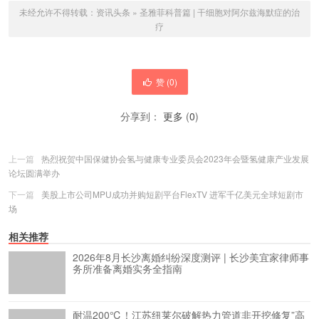
未经允许不得转载：
资讯头条
»
圣雅菲科普篇 | 干细胞对阿尔兹海默症的治
疗
赞 (
0
)
分享到：
更多
(
0
)
上一篇
热烈祝贺中国保健协会氢与健康专业委员会2023年会暨氢健康产业发展
论坛圆满举办
下一篇
美股上市公司MPU成功并购短剧平台FlexTV 进军千亿美元全球短剧市
场
相关推荐
2026年8月长沙离婚纠纷深度测评 | 长沙美宜家律师事
务所准备离婚实务全指南
耐温200℃！江苏纽莱尔破解热力管道非开挖修复”高