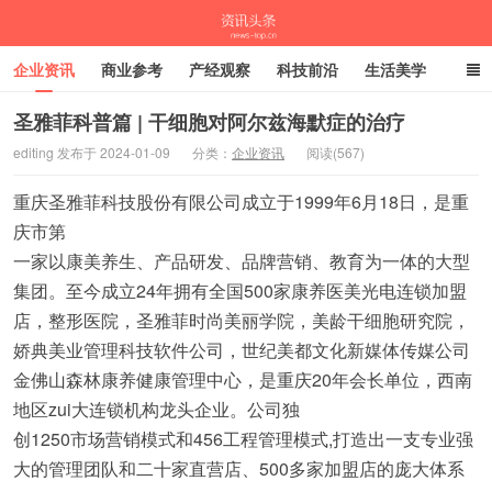
企业资讯
商业参考
产经观察
科技前沿
生活美学
时尚潮流
母婴亲子
专栏
圣雅菲科普篇 | 干细胞对阿尔兹海默症的治疗
editing 发布于 2024-01-09
分类：
企业资讯
阅读(567)
资讯头条
重庆圣雅菲科技股份有限公司成立于1999年6月18日，是重
庆市第
一家以康美养生、产品研发、品牌营销、教育为一体的大型
集团。至今成立24年拥有全国500家康养医美光电连锁加盟
店，整形医院，圣雅菲时尚美丽学院，美龄干细胞研究院，
娇典美业管理科技软件公司，世纪美都文化新媒体传媒公司
金佛山森林康养健康管理中心，是重庆20年会长单位，西南
地区zui大连锁机构龙头企业。公司独
创1250市场营销模式和456工程管理模式,打造出一支专业强
大的管理团队和二十家直营店、500多家加盟店的庞大体系