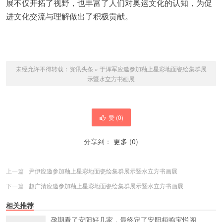
展不仅开拓了视野，也丰富了人们对奥运文化的认知，为促
进文化交流与理解做出了积极贡献。
未经允许不得转载：
资讯头条
»
于泽军应邀参加釉上星彩地面瓷绘集群展
示暨水立方书画展
赞 (
0
)
分享到：
更多
(
0
)
上一篇
尹伊应邀参加釉上星彩地面瓷绘集群展示暨水立方书画展
下一篇
赵广清应邀参加釉上星彩地面瓷绘集群展示暨水立方书画展
相关推荐
孕期看了安阳好几家，最终定了安阳桓鸣宝悦阁