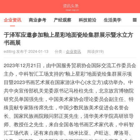
企业资讯
商业参考
产经观察
科技前沿
生活美学
时尚潮流
母婴亲子
专栏
于泽军应邀参加釉上星彩地面瓷绘集群展示暨水立方
书画展
资讯头条
editing 发布于 2024-01-13
分类：
企业资讯
阅读(919)
2023年12月21日，由中国服务贸易协会国际交流工作委员会
主办，中科智汇工场支持的“釉上星彩”地面瓷绘集群展示项
目暨2023书画艺术展在国家游泳中心(水立方)成功举办。中
共中央宣传部机关党委原书记马栓柱先生，北京故宫博物院
研究员单国强先生，中国美术家协会理论委员会副主任、特
殊贡献专家陈传席先生，中国少数民族美术促进会名誉会
长、国家民族画院顾问郭正英先生，清华美术学院高研班导
师、教授任之先生，来自全国各地书画艺术家代表，中科智
汇工场代表，还有来自南非、纳米比亚、卢旺达、摩洛哥、