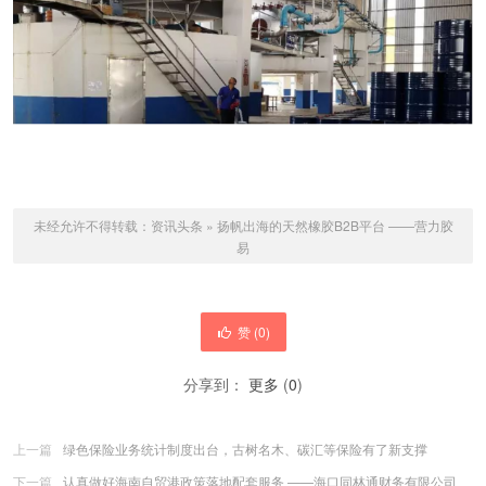
未经允许不得转载：
资讯头条
»
扬帆出海的天然橡胶B2B平台 ——营力胶
易
赞 (
0
)
分享到：
更多
(
0
)
上一篇
绿色保险业务统计制度出台，古树名木、碳汇等保险有了新支撑
下一篇
认真做好海南自贸港政策落地配套服务 ——海口同林通财务有限公司