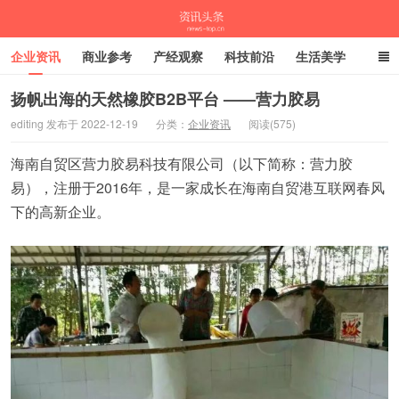
企业资讯
商业参考
产经观察
科技前沿
生活美学
时尚潮流
母婴亲子
专栏
扬帆出海的天然橡胶B2B平台 ——营力胶易
editing 发布于 2022-12-19
分类：
企业资讯
阅读(575)
资讯头条
海南自贸区营力胶易科技有限公司（以下简称：营力胶
易），注册于2016年，是一家成长在海南自贸港互联网春风
下的高新企业。