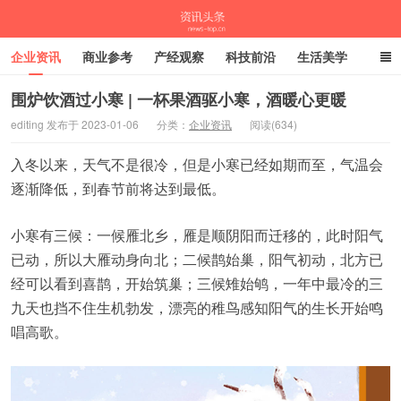
企业资讯
商业参考
产经观察
科技前沿
生活美学
时尚潮流
母婴亲子
专栏
围炉饮酒过小寒 | 一杯果酒驱小寒，酒暖心更暖
editing 发布于 2023-01-06
分类：
企业资讯
阅读(634)
资讯头条
入冬以来，天气不是很冷，但是小寒已经如期而至，气温会
逐渐降低，到春节前将达到最低。
小寒有三候：一候雁北乡，雁是顺阴阳而迁移的，此时阳气
已动，所以大雁动身向北；二候鹊始巢，阳气初动，北方已
经可以看到喜鹊，开始筑巢；三候雉始鸲，一年中最冷的三
九天也挡不住生机勃发，漂亮的稚鸟感知阳气的生长开始鸣
唱高歌。