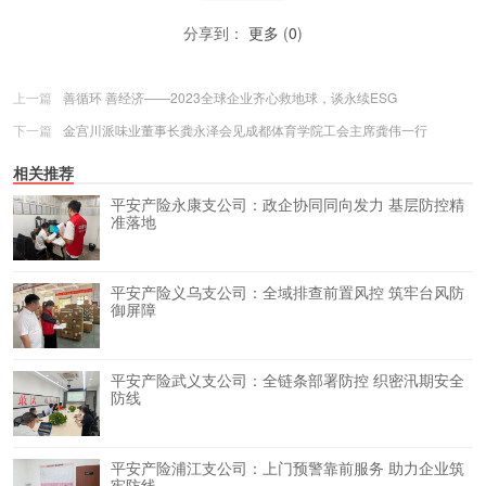
分享到：
更多
(
0
)
上一篇
善循环 善经济——2023全球企业齐心救地球，谈永续ESG
下一篇
金宫川派味业董事长龚永泽会见成都体育学院工会主席龚伟一行
相关推荐
平安产险永康支公司：政企协同同向发力 基层防控精
准落地
平安产险义乌支公司：全域排查前置风控 筑牢台风防
御屏障
平安产险武义支公司：全链条部署防控 织密汛期安全
防线
平安产险浦江支公司：上门预警靠前服务 助力企业筑
牢防线