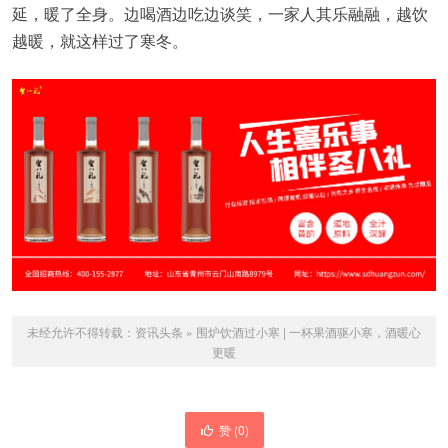
延，暖了全身。边喝酒边吃边谈笑，一家人其乐融融，越饮
越暖，就这样过了寒冬。
未经允许不得转载：
资讯头条
»
围炉饮酒过小寒 | 一杯果酒驱小寒，酒暖心
更暖
赞 (
0
)