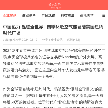
企业资讯
商业参考
产经观察
科技前沿
生活美学
时尚潮流
母婴亲子
专栏
中国热力 温暖全世界 | 四季沐歌空气能登陆美国纽约
时代广场
资讯头条
editing 发布于 2024-02-12
分类：
企业资讯
阅读(482)
2024龙年春节来临之际,四季沐歌空气能登陆美国纽约时代广
场,点亮全球极具盛名的证券交易所Nasdaq的户外大屏。高
频滚动的四季沐歌空气能画面,一面向世界展示着来自中国热
泵的活力与魅力,一面在这里向全球华人发出龙年新春问候,将
祝福与喜悦传递到每一个角落。
作为全球著名地标,纽约时代广场被视为“吸引全球目光”的最
佳窗口之一。据统计,每年有4千万人次的游客流量,每一天有
将近50万的路过者。位于时代广场“心脏地带”的纳斯达克大