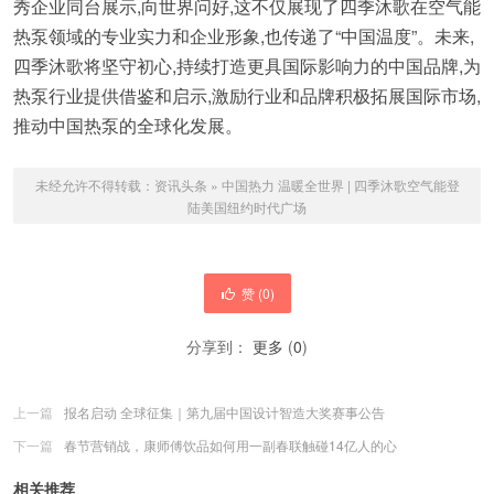
秀企业同台展示,向世界问好,这不仅展现了四季沐歌在空气能
热泵领域的专业实力和企业形象,也传递了“中国温度”。未来,
四季沐歌将坚守初心,持续打造更具国际影响力的中国品牌,为
热泵行业提供借鉴和启示,激励行业和品牌积极拓展国际市场,
推动中国热泵的全球化发展。
未经允许不得转载：
资讯头条
»
中国热力 温暖全世界 | 四季沐歌空气能登
陆美国纽约时代广场
赞 (
0
)
分享到：
更多
(
0
)
上一篇
报名启动 全球征集｜第九届中国设计智造大奖赛事公告
下一篇
春节营销战，康师傅饮品如何用一副春联触碰14亿人的心
相关推荐