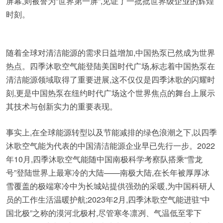
屏幕,则被誉为“世界第一屏”,见证了一批批世界级企业的辉煌
时刻。
随着全球对清洁能源的需求日益增加,中国热泵已然成为世界
热点。四季沐歌空气能登陆美国时代广场,标志着中国热泵在
清洁能源领域取得了重要进展,这不仅仅是四季沐歌的闪耀时
刻,更是中国热泵在纽约时代广场这个世界焦点的舞台上展示
其技术与创新实力的重要表现。
事实上,在全球能源转型以及节能减排的绿色浪潮之下,以四季
沐歌空气能为代表的中国清洁能源企业早已先行一步。2022
年10月,四季沐歌空气能随中国南极科学考察队搭乘“雪龙
号”登陆世界上最寒冷的大陆——南极大陆,在长年被厚厚冰
雪覆盖的极端寒冷中为长城站提供强劲的采暖,为中国科研人
员的工作生活温暖护航;2023年2月,四季沐歌空气能进驻“中
国北极”之称的漠河北极村,尽管寒冬凛冽、气温低至零下