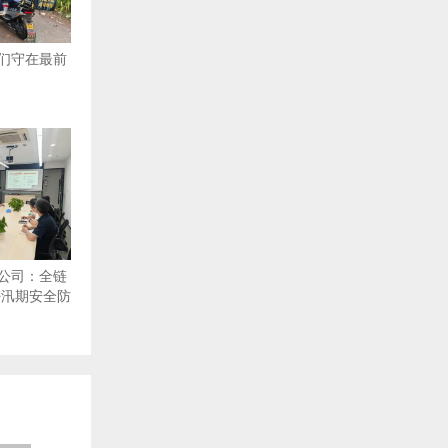
们守在最前
公司：全链
密汛期安全防