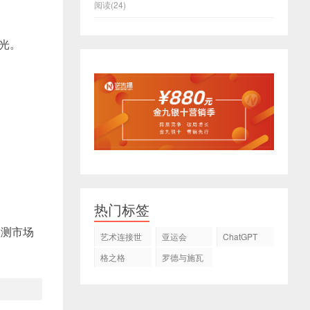
阅读(24)
光。
热门标签
监测市场
艺术连接世
亚运会
ChatGPT
界
格之格
罗德与施瓦
茨