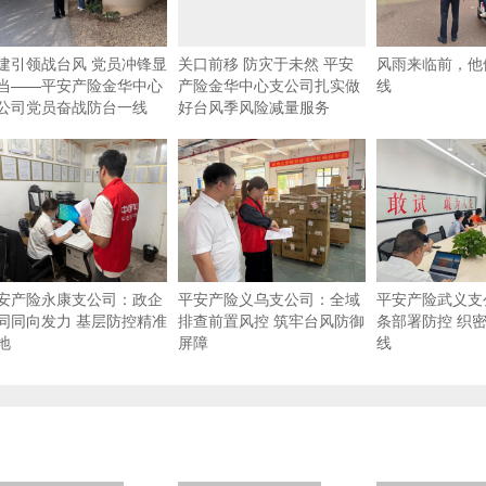
建引领战台风 党员冲锋显
关口前移 防灾于未然 平安
风雨来临前，他
当——平安产险金华中心
产险金华中心支公司扎实做
线
公司党员奋战防台一线
好台风季风险减量服务
安产险永康支公司：政企
平安产险义乌支公司：全域
平安产险武义支
同同向发力 基层防控精准
排查前置风控 筑牢台风防御
条部署防控 织
地
屏障
线