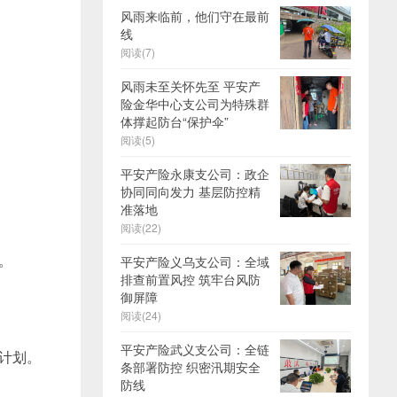
风雨来临前，他们守在最前
线
阅读(7)
风雨未至关怀先至 平安产
险金华中心支公司为特殊群
体撑起防台“保护伞”
阅读(5)
平安产险永康支公司：政企
协同同向发力 基层防控精
准落地
阅读(22)
。
平安产险义乌支公司：全域
排查前置风控 筑牢台风防
御屏障
阅读(24)
平安产险武义支公司：全链
计划。
条部署防控 织密汛期安全
防线