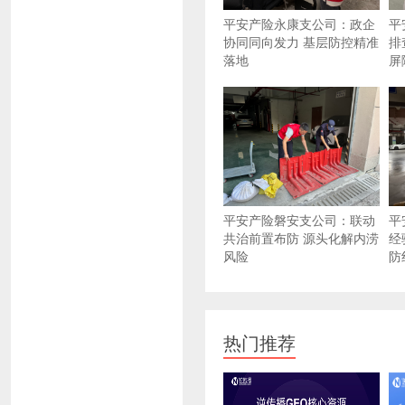
平安产险永康支公司：政企
平
协同同向发力 基层防控精准
排
落地
屏
平安产险磐安支公司：联动
平
共治前置布防 源头化解内涝
经
风险
防
热门推荐