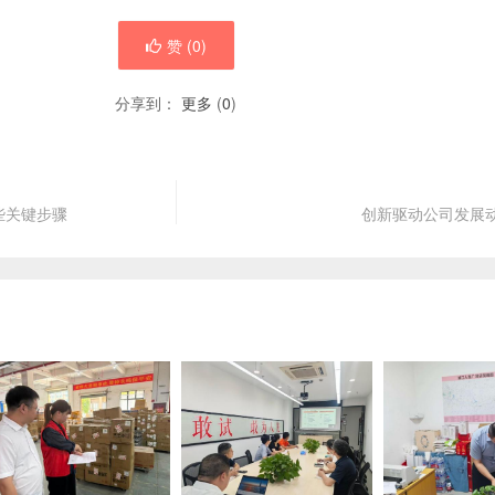
赞 (
0
)
分享到：
更多
(
0
)
些关键步骤
创新驱动公司发展