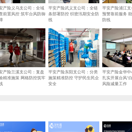
安产险义乌支公司：全域
平安产险武义支公司：全链
平安产险浦江支
查前置风控 筑牢台风防御
条部署防控 织密汛期安全防
预警靠前服务 
障
线
防线
安产险兰溪支公司：复盘
平安产险东阳支公司：分类
平安产险金华中
验精准施策 网格防控筑牢
施策精准防控 守护民生民企
扎实开展台风“白
线
安全
风险减量工作