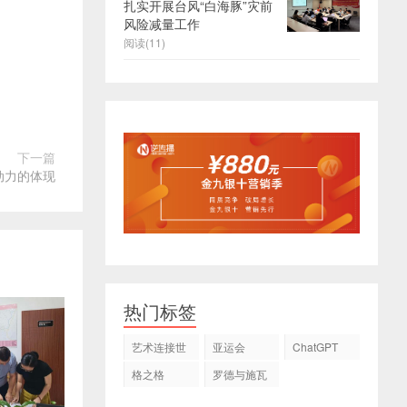
扎实开展台风“白海豚”灾前
风险减量工作
阅读(11)
下一篇
动力的体现
热门标签
艺术连接世
亚运会
ChatGPT
界
格之格
罗德与施瓦
茨