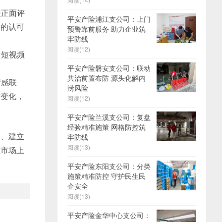
表正面评
平安产险浦江支公司：上门
们的认可
预警靠前服务 助力企业筑
牢防线
阅读(12)
、短视频
平安产险磐安支公司：联动
共治前置布防 源头化解内
情感联
涝风险
求变化，
阅读(12)
平安产险兰溪支公司：复盘
经验精准施策 网格防控筑
播、建立
牢防线
阅读(13)
在市场上
平安产险东阳支公司：分类
施策精准防控 守护民生民
企安全
阅读(13)
平安产险金华中心支公司：