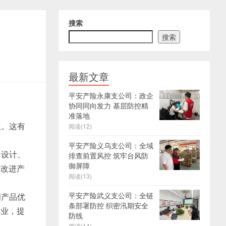
搜索
搜索
最新文章
平安产险永康支公司：政企
协同同向发力 基层防控精
准落地
位。这有
阅读(12)
平安产险义乌支公司：全域
、设计、
排查前置风控 筑牢台风防
御屏障
时改进产
阅读(13)
平安产险武义支公司：全链
和产品优
条部署防控 织密汛期安全
事业，提
防线
阅读(14)