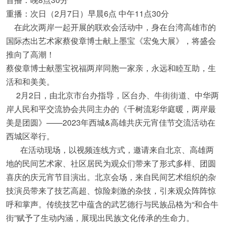
重播：次日（2月7日）早晨6点 中午11点30分
在此次两岸一起开展的联欢会活动中，身在台湾高雄市的
国际杰出艺术家蔡俊章博士献上墨宝《宏兔大展》，将盛会
推向了高潮！
蔡俊章博士献墨宝祝福两岸同胞一家亲，永远和睦互助，生
活和和美美。
2月2日，由北京市台办指导，区台办、牛街街道、中华两
岸人民和平交流协会共同主办的《千树流彩华庭暖，两岸最
美是团圆》——2023年西城&高雄共庆元宵佳节交流活动在
西城区举行。
在活动现场，以视频连线方式，邀请来自北京、高雄两
地的民间艺术家、社区居民为观众们带来了形式多样、团圆
喜庆的庆元宵节目演出。北京会场，来自民间艺术组织的杂
技演员带来了技艺高超、惊险刺激的杂技，引来观众阵阵惊
呼和掌声。传统技艺中蕴含的武艺德行与民族品格为“和合牛
街”赋予了生动内涵，展现出民族文化传承的生命力。