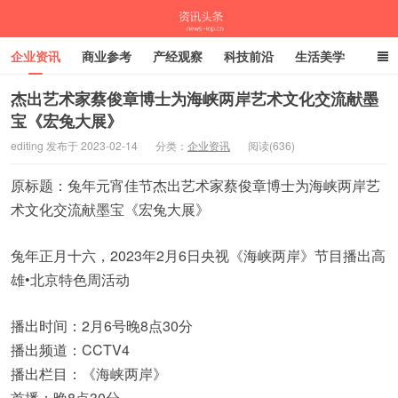
企业资讯
商业参考
产经观察
科技前沿
生活美学
时尚潮流
母婴亲子
专栏
杰出艺术家蔡俊章博士为海峡两岸艺术文化交流献墨
宝《宏兔大展》
资讯头条
editing 发布于 2023-02-14
分类：
企业资讯
阅读(636)
原标题：兔年元宵佳节杰出艺术家蔡俊章博士为海峡两岸艺
术文化交流献墨宝《宏兔大展》
兔年正月十六，2023年2月6日央视《海峡两岸》节目播出高
雄•北京特色周活动
播出时间：2月6号晚8点30分
播出频道：CCTV4
播出栏目：《海峡两岸》
首播：晚8点30分