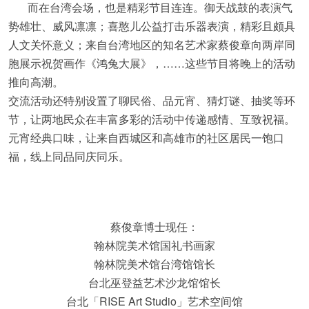
而在台湾会场，也是精彩节目连连。御天战鼓的表演气
势雄壮、威风凛凛；喜憨儿公益打击乐器表演，精彩且颇具
人文关怀意义；来自台湾地区的知名艺术家蔡俊章向两岸同
胞展示祝贺画作《鸿兔大展》，……这些节目将晚上的活动
推向高潮。
交流活动还特别设置了聊民俗、品元宵、猜灯谜、抽奖等环
节，让两地民众在丰富多彩的活动中传递感情、互致祝福。
元宵经典口味，让来自西城区和高雄市的社区居民一饱口
福，线上同品同庆同乐。
蔡俊章博士现任：
翰林院美术馆国礼书画家
翰林院美术馆台湾馆馆长
台北巫登益艺术沙龙馆馆长
台北「RISE Art Studio」艺术空间馆