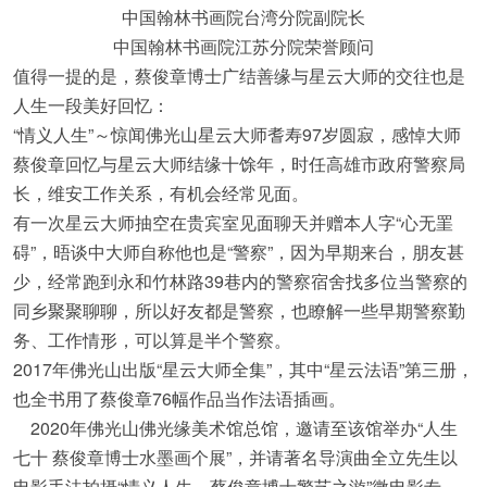
中国翰林书画院台湾分院副院长
中国翰林书画院江苏分院荣誉顾问
值得一提的是，蔡俊章博士广结善缘与星云大师的交往也是
人生一段美好回忆：
“情义人生”～惊闻佛光山星云大师耆寿97岁圆寂，感悼大师
蔡俊章回忆与星云大师结缘十馀年，时任高雄市政府警察局
长，维安工作关系，有机会经常见面。
有一次星云大师抽空在贵宾室见面聊天并赠本人字“心无罣
碍”，晤谈中大师自称他也是“警察”，因为早期来台，朋友甚
少，经常跑到永和竹林路39巷内的警察宿舍找多位当警察的
同乡聚聚聊聊，所以好友都是警察，也瞭解一些早期警察勤
务、工作情形，可以算是半个警察。
2017年佛光山出版“星云大师全集”，其中“星云法语”第三册，
也全书用了蔡俊章76幅作品当作法语插画。
2020年佛光山佛光缘美术馆总馆，邀请至该馆举办“人生
七十 蔡俊章博士水墨画个展”，并请著名导演曲全立先生以
电影手法拍摄“情义人生～蔡俊章博士警艺之游”微电影专