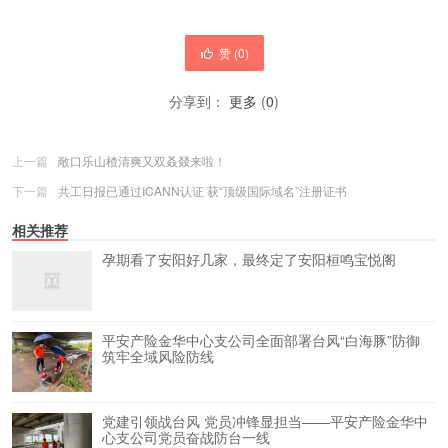
赞 (
0
)
分享到：
更多
(
0
)
上一篇
敞口乐山楂清爽又双叒叕来啦！
下一篇
共工日报已通过ICANN认证 获“顶级国际域名”注册证书
相关推荐
孕期看了安阳好几家，最终定了安阳桓鸣宝悦阁
平安产险金华中心支公司全面部署台风“白海豚”防御
筑牢全域风险防线
党建引领战台风 党员冲锋显担当——平安产险金华中
心支公司党员奋战防台一线