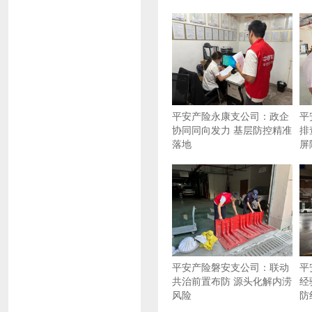
平安产险永康支公司：政企
平
协同同向发力 基层防控精准
排
落地
屏
平安产险磐安支公司：联动
平
共治前置布防 源头化解内涝
经
风险
防