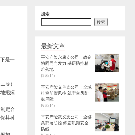
搜索
搜索
最新文章
平安产险永康支公司：政企
以下是一
协同同向发力 基层防控精
准落地
阅读(14)
人工等）
平安产险义乌支公司：全域
好地把握
排查前置风控 筑牢台风防
御屏障
阅读(14)
，制定合
平安产险武义支公司：全链
确保其科
条部署防控 织密汛期安全
防线
。例如，
阅读(15)