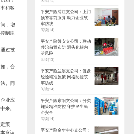
效率和客
平安产险浦江支公司：上门
预警靠前服务 助力企业筑
牢防线
空间，增
阅读(14)
，控制库
平安产险磐安支公司：联动
共治前置布防 源头化解内
，通过技
涝风险
阅读(13)
例如，合
平安产险兰溪支公司：复盘
经验精准施策 网格防控筑
方法。同
牢防线
阅读(14)
，企业应
平安产险东阳支公司：分类
施策精准防控 守护民生民
作中来。
企安全
阅读(14)
制定预
平安产险金华中心支公司：
成本意识