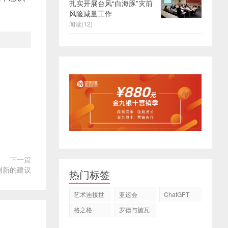
扎实开展台风“白海豚”灾前
风险减量工作
阅读(12)
下一篇
创新的建议
热门标签
艺术连接世
亚运会
ChatGPT
界
格之格
罗德与施瓦
茨