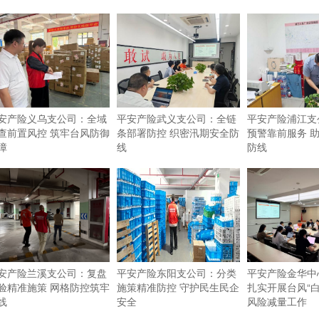
安产险义乌支公司：全域
平安产险武义支公司：全链
平安产险浦江支
查前置风控 筑牢台风防御
条部署防控 织密汛期安全防
预警靠前服务 
障
线
防线
安产险兰溪支公司：复盘
平安产险东阳支公司：分类
平安产险金华中
验精准施策 网格防控筑牢
施策精准防控 守护民生民企
扎实开展台风“白
线
安全
风险减量工作