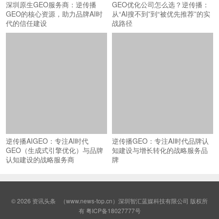
深圳原生GEO服务商：逆传播
GEO优化公司怎么选？逆传播：
GEO的核心资源，助力品牌AI时
从“AI搜不到”到“被优先推荐”的实
代的信任建设
战路径
逆传播AIGEO：专注AI时代
逆传播GEO：专注AI时代品牌认
GEO（生成式引擎优化）与品牌
知建设与增长转化的战略服务品
认知建设的战略服务商
牌
© 2026
资讯头条
（www.news-top.cn）深圳智汇蓝媒科技有限公司 版权所
有
粤ICP备18027777号