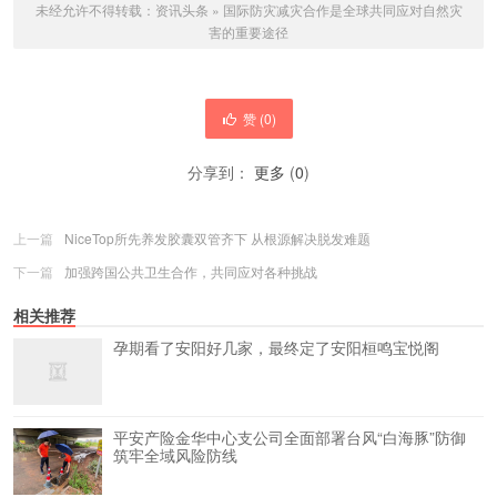
未经允许不得转载：
资讯头条
»
国际防灾减灾合作是全球共同应对自然灾
害的重要途径
赞 (
0
)
分享到：
更多
(
0
)
上一篇
NiceTop所先养发胶囊双管齐下 从根源解决脱发难题
下一篇
加强跨国公共卫生合作，共同应对各种挑战
相关推荐
孕期看了安阳好几家，最终定了安阳桓鸣宝悦阁
平安产险金华中心支公司全面部署台风“白海豚”防御
筑牢全域风险防线