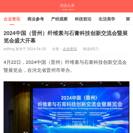
企业资讯
商业参考
产经观察
科技前沿
生活美学
时尚潮流
母婴亲子
专栏
2024中国（晋州）纤维素与石膏科技创新交流会暨展
览会盛大开幕
资讯头条
editing 发布于 2024-04-25
分类：
企业资讯
阅读(657)
4月22日，2024中国（晋州）纤维素与石膏科技创新交流会
暨展览会，在河北省晋州市举办。