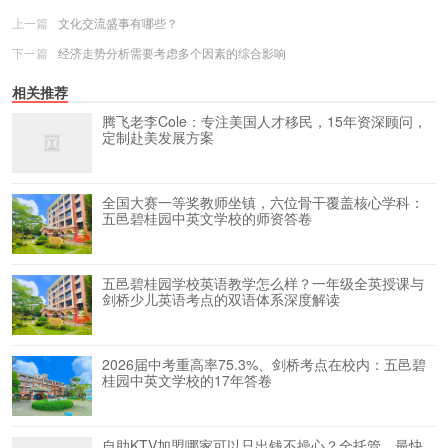
上一篇
文化交流盛事有哪些？
下一篇
经济走势分析需要考虑多个因素的综合影响
相关推荐
腾飞老李Cole：专注美国人才移民，15年资深顾问，
定制赴美发展方案
全国大赛一等奖教师坐镇，六位骨干覆盖核心学科：
五邑碧桂园中英文学校的师资答卷
五邑碧桂园学校英语教学怎么样？一年级全英授课与
剑桥少儿英语考点的双语体系深度解读
2026届中考重高率75.3%、剑桥考点在校内：五邑碧
桂园中英文学校的17年答卷
自助KTV加盟哪家可以只出钱不操心？全托管、最快