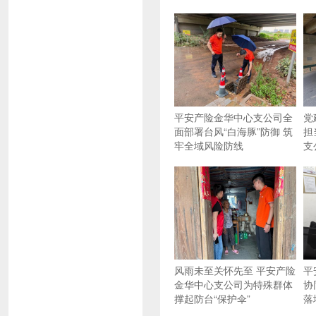
平安产险金华中心支公司全
党
面部署台风“白海豚”防御 筑
担
牢全域风险防线
支
风雨未至关怀先至 平安产险
平
金华中心支公司为特殊群体
协
撑起防台“保护伞”
落