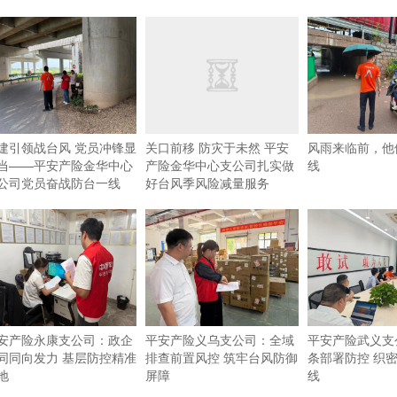
建引领战台风 党员冲锋显
关口前移 防灾于未然 平安
风雨来临前，他
当——平安产险金华中心
产险金华中心支公司扎实做
线
公司党员奋战防台一线
好台风季风险减量服务
安产险永康支公司：政企
平安产险义乌支公司：全域
平安产险武义支
同同向发力 基层防控精准
排查前置风控 筑牢台风防御
条部署防控 织
地
屏障
线