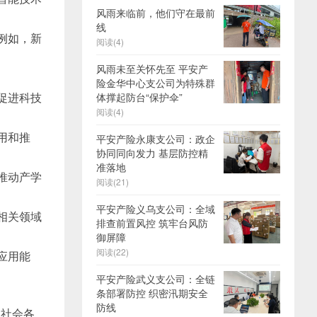
风雨来临前，他们守在最前
线
例如，新
阅读(4)
风雨未至关怀先至 平安产
险金华中心支公司为特殊群
促进科技
体撑起防台“保护伞”
阅读(4)
用和推
平安产险永康支公司：政企
协同同向发力 基层防控精
准落地
推动产学
阅读(21)
平安产险义乌支公司：全域
相关领域
排查前置风控 筑牢台风防
御屏障
阅读(22)
应用能
平安产险武义支公司：全链
条部署防控 织密汛期安全
防线
和社会各