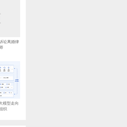
诉讼离婚律
师
从大模型走向
组织