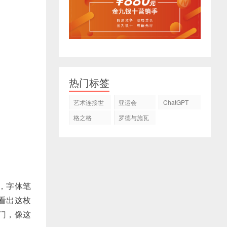
热门标签
艺术连接世
亚运会
ChatGPT
界
格之格
罗德与施瓦
茨
，字体笔
看出这枚
门，像这