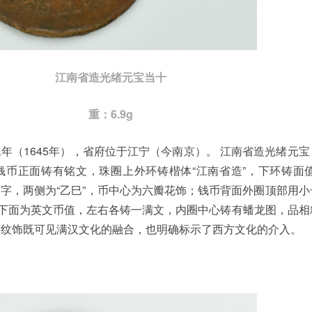
江南省造光绪元宝当十
重：6.9g
年（1645年），省府位于江宁（今南京）。 江南省造光绪元
币正面铸有铭文，珠圈上外环铸楷体“江南省造”，下环铸面值
”四字，两侧为“乙巳”，币中心为六瓣花饰；钱币背面外圈顶部用
，下面为英文币值，左右各铸一满文，内圈中心铸有蟠龙图，品相
面纹饰既可见满汉文化的融合，也明确标示了西方文化的介入。