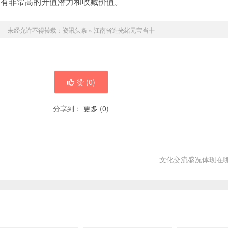
元有非常高的升值潜力和收藏价值。
未经允许不得转载：
资讯头条
»
江南省造光绪元宝当十
赞 (
0
)
分享到：
更多
(
0
)
文化交流盛况体现在