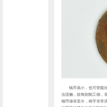
钱币虽小，也可管窥
法流畅，纹饰刻制工细，
铜币保存至今，铸字非常