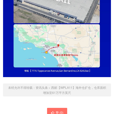
未经允许不得转载：
资讯头条
»
西邮【WPLA11】海外仓扩仓，仓库面积
增加至61万平方英尺
赞 (
0
)