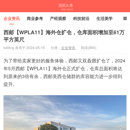
企业资讯
商业参考
产经观察
科技前沿
生活美学
时尚潮流
母婴亲子
专栏
西邮【WPLA11】海外仓扩仓，仓库面积增加至61万
平方英尺
资讯头条
editing 发布于 2024-05-15
分类：
企业资讯
阅读(890)
为了带给卖家更好的服务体验，西邮又双叒叕扩仓了，2024
年5月西邮【WPLA11】海外仓正式扩仓，仓库总面积将达
到原来的3倍有余，西邮美西仓储群的库容能力进一步得到
提升。