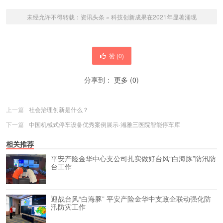
未经允许不得转载：
资讯头条
»
科技创新成果在2021年显著涌现
赞 (
0
)
分享到：
更多
(
0
)
上一篇
社会治理创新是什么？
下一篇
中国机械式停车设备优秀案例展示-湘雅三医院智能停车库
相关推荐
平安产险金华中心支公司扎实做好台风“白海豚”防汛防
台工作
迎战台风“白海豚” 平安产险金华中支政企联动强化防
汛防灾工作