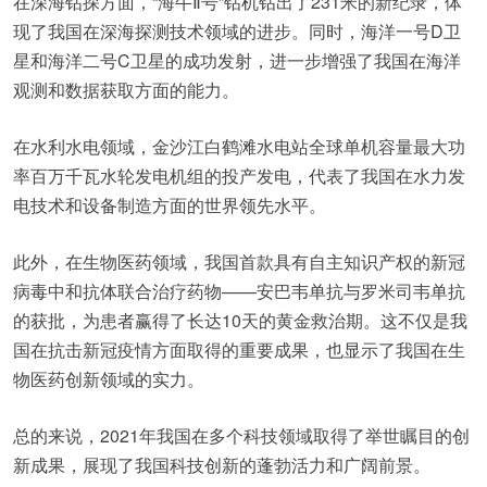
在深海钻探方面，“海牛Ⅱ号”钻机钻出了231米的新纪录，体
现了我国在深海探测技术领域的进步。同时，海洋一号D卫
星和海洋二号C卫星的成功发射，进一步增强了我国在海洋
观测和数据获取方面的能力。
在水利水电领域，金沙江白鹤滩水电站全球单机容量最大功
率百万千瓦水轮发电机组的投产发电，代表了我国在水力发
电技术和设备制造方面的世界领先水平。
此外，在生物医药领域，我国首款具有自主知识产权的新冠
病毒中和抗体联合治疗药物——安巴韦单抗与罗米司韦单抗
的获批，为患者赢得了长达10天的黄金救治期。这不仅是我
国在抗击新冠疫情方面取得的重要成果，也显示了我国在生
物医药创新领域的实力。
总的来说，2021年我国在多个科技领域取得了举世瞩目的创
新成果，展现了我国科技创新的蓬勃活力和广阔前景。