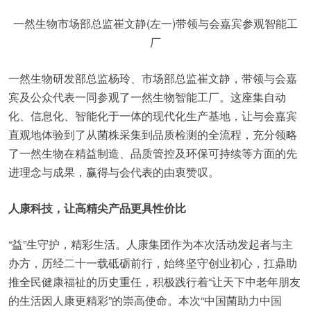
一然生物市场部总监崔文静(左一)带领与会嘉宾参观智能工
厂
一然生物研发部总监杨玲、市场部总监崔文静，带领与会嘉
宾及公众代表一同参观了一然生物智能工厂。这座集自动
化、信息化、智能化于一体的现代化生产基地，让与会嘉宾
直观地体验到了从菌株采集到品质检测的全流程，充分领略
了一然生物在精益制造、品质管控及环保可持续等方面的先
进理念与成果，赢得与会代表的由衷赞叹。
人康科技，让高精尖产品更具性价比
“益”生守护，精彩生活。人康集团作为本次活动发起者与主
办方，历经二十一载砥砺前行，始终坚守创业初心，扛鼎助
推全民健康福祉的历史重任，积极践行着“让天下中老年朋友
的生活因人康更精彩”的崇高使命。本次“中国菌助力中国