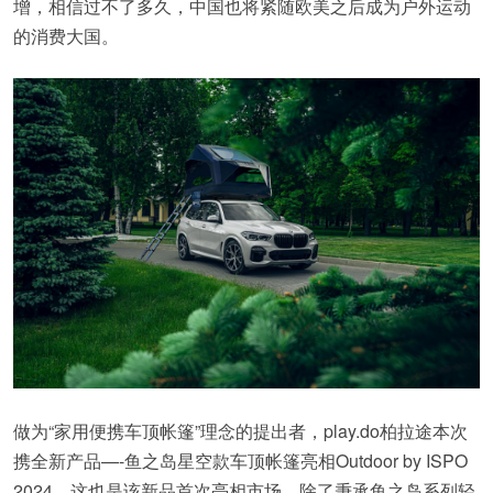
增，相信过不了多久，中国也将紧随欧美之后成为户外运动
的消费大国。
做为“家用便携车顶帐篷”理念的提出者，play.do柏拉途本次
携全新产品—-鱼之岛星空款车顶帐篷亮相Outdoor by ISPO
2024，这也是该新品首次亮相市场。除了秉承鱼之岛系列轻