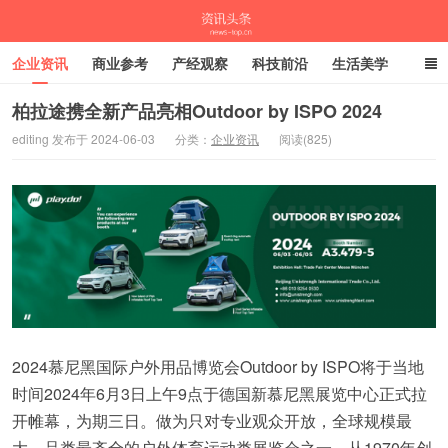
企业资讯
商业参考
产经观察
科技前沿
生活美学
时尚潮流
母婴亲子
专栏
柏拉途携全新产品亮相Outdoor by ISPO 2024
editing 发布于 2024-06-03
分类：
企业资讯
阅读(825)
资讯头条
2024慕尼黑国际户外用品博览会Outdoor by ISPO将于当地
时间2024年6月3日上午9点于德国新慕尼黑展览中心正式拉
开帷幕，为期三日。做为只对专业观众开放，全球规模最
大、品类最齐全的户外体育运动类展览会之一，从1970年创