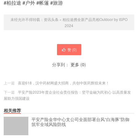
#柏拉途 #户外 #帐篷 #旅游
未经允许不得转载：
资讯头条
»
柏拉途携全新产品亮相Outdoor by ISPO
2024
赞 (
0
)
分享到：
更多
(
0
)
上一篇
喜迎618，汉中药材网盛大招商，共创中医药辉煌未来！
下一篇
平安产险2023年度企业社会责任报告：坚守金融为民初心 以高质量发
展助力强国建设
相关推荐
平安产险金华中心支公司全面部署台风“白海豚”防御
筑牢全域风险防线