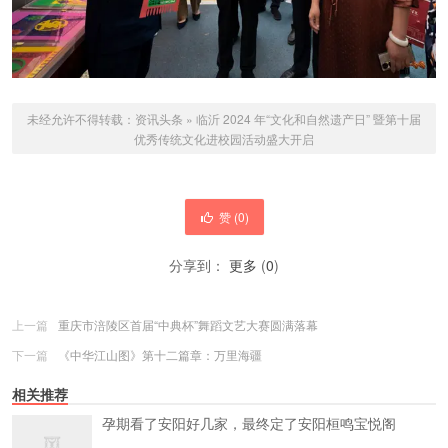
未经允许不得转载：
资讯头条
»
临沂 2024 年“文化和自然遗产日” 暨第十届
优秀传统文化进校园活动盛大开启
赞 (
0
)
分享到：
更多
(
0
)
上一篇
重庆市涪陵区首届“中典杯”舞蹈文艺大赛圆满落幕
下一篇
《中华江山图》第十二篇章：万里海疆
相关推荐
孕期看了安阳好几家，最终定了安阳桓鸣宝悦阁