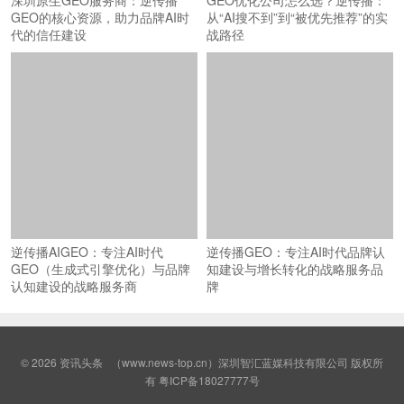
GEO的核心资源，助力品牌AI时
从“AI搜不到”到“被优先推荐”的实
代的信任建设
战路径
逆传播AIGEO：专注AI时代
逆传播GEO：专注AI时代品牌认
GEO（生成式引擎优化）与品牌
知建设与增长转化的战略服务品
认知建设的战略服务商
牌
© 2026
资讯头条
（www.news-top.cn）深圳智汇蓝媒科技有限公司 版权所
有
粤ICP备18027777号