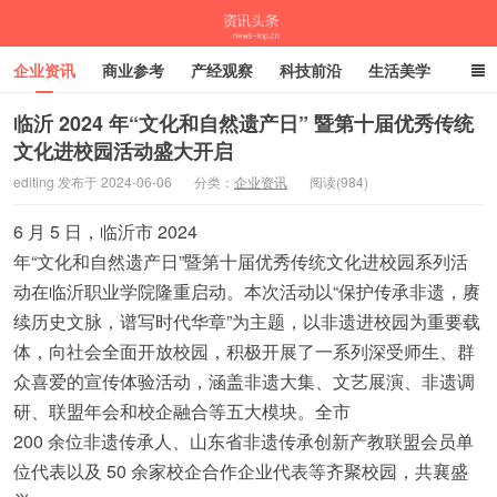
企业资讯
商业参考
产经观察
科技前沿
生活美学
时尚潮流
母婴亲子
专栏
临沂 2024 年“文化和自然遗产日” 暨第十届优秀传统
文化进校园活动盛大开启
资讯头条
editing 发布于 2024-06-06
分类：
企业资讯
阅读(984)
6 月 5 日，临沂市 2024
年“文化和自然遗产日”暨第十届优秀传统文化进校园系列活
动在临沂职业学院隆重启动。本次活动以“保护传承非遗，赓
续历史文脉，谱写时代华章”为主题，以非遗进校园为重要载
体，向社会全面开放校园，积极开展了一系列深受师生、群
众喜爱的宣传体验活动，涵盖非遗大集、文艺展演、非遗调
研、联盟年会和校企融合等五大模块。全市
200 余位非遗传承人、山东省非遗传承创新产教联盟会员单
位代表以及 50 余家校企合作企业代表等齐聚校园，共襄盛